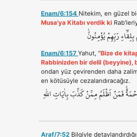
Enam/6:154
Nitekim, en güzel b
Musa'ya Kitabı verdik ki
Rab'leri
َٓاءِ رَبِّهِمْ يُؤْمِنُونَ۟
Enam/6:157
Yahut, "
Bize de kita
Rabbinizden bir delil (beyyine), 
ondan yüz çevirenden daha zalim 
en kötüsüyle cezalandıracağız.
حْمَةٌۚ فَمَنْ اَظْلَمُ مِمَّنْ كَذَّبَ بِاٰيَاتِ اللّٰهِ
Araf/7:52
Bilgiyle detaylandırdığ