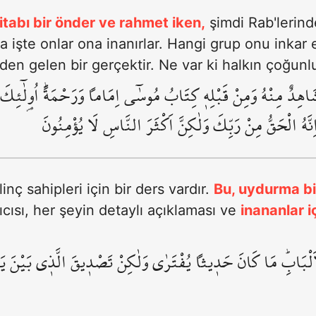
tabı bir önder ve rahmet iken,
şimdi Rab'lerinde
ya işte onlar ona inanırlar. Hangi grup onu inkar
den gelen bir gerçektir. Ne var ki halkın çoğun
 شَاهِدٌ مِنْهُ وَمِنْ قَبْلِه۪ كِتَابُ مُوسٰٓى اِمَاماً وَرَحْمَةًۜ اُو۬لٰٓئِكَ 
نَّهُ الْحَقُّ مِنْ رَبِّكَ وَلٰكِنَّ اَكْثَرَ النَّاسِ لَا يُؤْمِنُونَ
linç sahipleri için bir ders vardır.
Bu, uydurma bir
cısı, her şeyin detaylı açıklaması ve
inananlar i
اَلْبَابِۜ مَا كَانَ حَد۪يثاً يُفْتَرٰى وَلٰكِنْ تَصْد۪يقَ الَّذ۪ي بَيْنَ ي