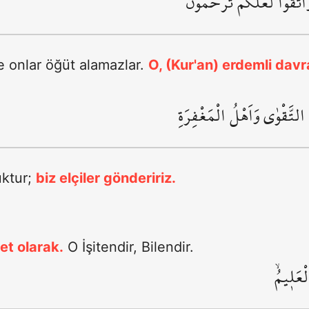
اتَّقُوا لَعَلَّكُمْ تُرْحَمُونَۙ
e onlar öğüt alamazlar.
O, (Kur'an) erdemli dav
لُ التَّقْوٰى وَاَهْلُ الْمَغْفِرَةِ
uktur;
biz elçiler göndeririz.
et olarak.
O İşitendir, Bilendir.
ْعَل۪يمُۙ