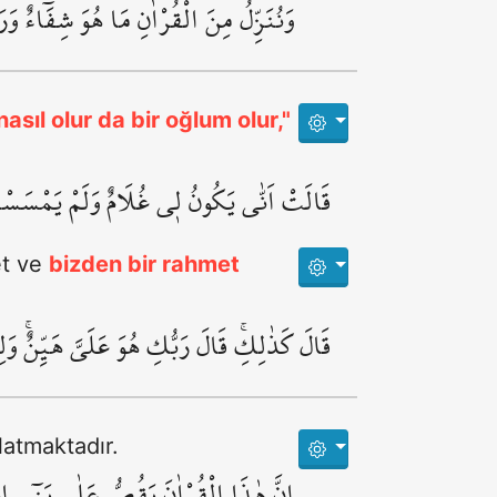
وَنُنَزِّلُ مِنَ الْقُرْاٰنِ مَا هُوَ شِفَٓاءٌ وَ
sıl olur da bir oğlum olur,"
قَالَتْ اَنّٰى يَكُونُ ل۪ي غُلَامٌ وَلَمْ يَمْسَسْن۪
et ve
bizden bir rahmet
قَالَ كَذٰلِكِۚ قَالَ رَبُّكِ هُوَ عَلَيَّ هَيِّنٌۚ وَلِ
latmaktadır.
اِنَّ هٰذَا الْقُرْاٰنَ يَقُصُّ عَلٰى بَن۪ٓي اِس