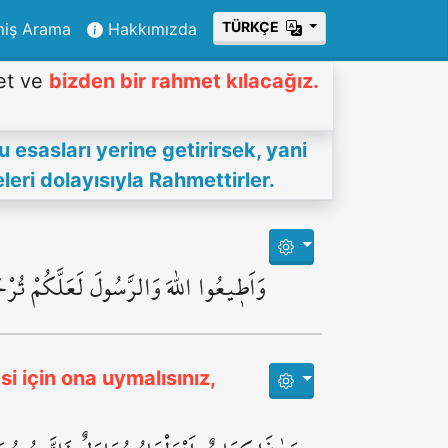
ТÜRKÇE
miş Arama
Hakkımızda
ret ve
bizden bir rahmet kılacağız.
u esasları yerine getirirsek, yani
eri dolayısıyla Rahmettirler.
وَاَط۪يعُوا اللّٰهَ وَالرَّسُولَ لَعَلَّكُمْ تُرْح
i için ona uymalısınız,