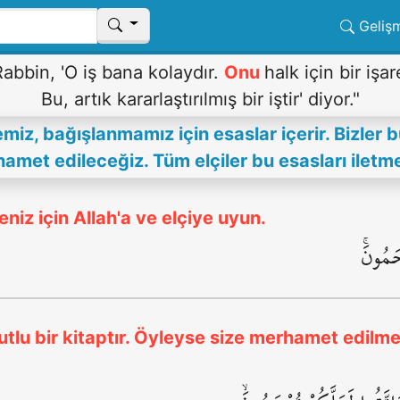
Geliş
Rabbin, 'O iş bana kolaydır.
Onu
halk için bir işa
Bu, artık kararlaştırılmış bir iştir' diyor."
miz, bağışlanmamız için esaslar içerir. Bizler b
et edileceğiz. Tüm elçiler bu esasları iletmel
iz için Allah'a ve elçiye uyun.
َمُونَۚ
utlu bir kitaptır. Öyleyse size merhamet edilmes