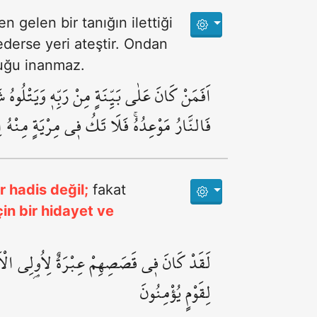
n gelen bir tanığın ilettiği
 ederse yeri ateştir. Ondan
luğu inanmaz.
اَفَمَنْ كَانَ عَلٰى بَيِّنَةٍ مِنْ رَبِّه۪ وَيَتْلُوهُ
فَالنَّارُ مَوْعِدُهُۚ فَلَا تَكُ ف۪ي مِرْيَةٍ مِنْهُ اِ
 hadis değil;
fakat
çin bir hidayet ve
لَقَدْ كَانَ ف۪ي قَصَصِهِمْ عِبْرَةٌ لِاُو۬لِي الْ
لِقَوْمٍ يُؤْمِنُونَ