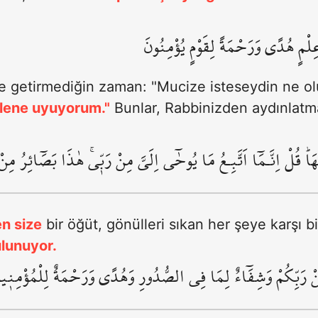
لْمٍ هُدًى وَرَحْمَةً لِقَوْمٍ يُؤْمِنُونَ
e getirmediğin zaman: "Mucize isteseydin ne olu
lene uyuyorum."
Bunlar, Rabbinizden aydınlatma
تَهَاۜ قُلْ اِنَّـمَٓا اَتَّبِـعُ مَا يُوحٰٓى اِلَيَّ مِنْ رَبّ۪يۚ هٰذَا بَصَٓائِرُ م
en size
bir öğüt, gönülleri sıkan her şeye karşı bir
ulunuyor.
ِنْ رَبِّكُمْ وَشِفَٓاءٌ لِمَا فِي الصُّدُورِ وَهُدًى وَرَحْمَةٌ لِلْمُؤْمِن۪ي