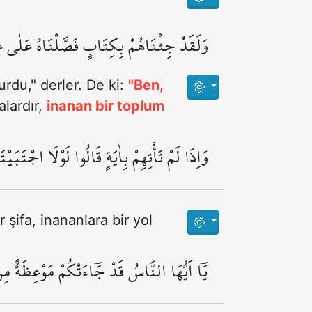
وَلَقَدْ جِئْنَاهُمْ بِكِتَابٍ فَصَّلْنَاهُ عَلٰى عِ
rdu," derler. De ki:
"Ben,
lardır,
inanan bir toplum
وَاِذَا لَمْ تَأْتِهِمْ بِاٰيَةٍ قَالُوا لَوْلَا اجْتَبَيْ
 şifa, inananlara bir yol
يَٓا اَيُّهَا النَّاسُ قَدْ جَٓاءَتْكُمْ مَوْعِظَةٌ م