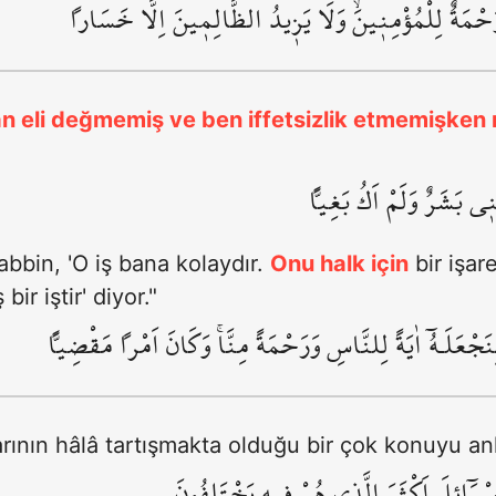
رَحْمَةٌ لِلْمُؤْمِن۪ينَۙ وَلَا يَز۪يدُ الظَّالِم۪ينَ اِلَّا خَسَاراً
an eli değmemiş ve ben iffetsizlik etmemişken na
ي بَشَرٌ وَلَمْ اَكُ بَغِياًّ
Rabbin, 'O iş bana kolaydır.
Onu halk için
bir işar
bir iştir' diyor."
نَجْعَلَـهُٓ اٰيَةً لِلنَّاسِ وَرَحْمَةً مِنَّاۚ وَكَانَ اَمْراً مَقْضِياًّ
arının hâlâ tartışmakta olduğu bir çok konuyu an
ْرَٓائ۪لَ اَكْثَرَ الَّذ۪ي هُمْ ف۪يهِ يَخْتَلِفُونَ