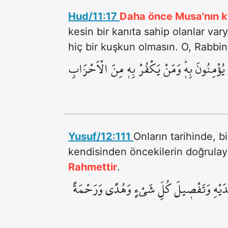
Hud/11:17
Daha önce Musa'nın ki
kesin bir kanıta sahip olanlar var
hiç bir kuşkun olmasın. O, Rabbin
يُؤْمِنُونَ بِه۪ۜ وَمَنْ يَكْفُرْ بِه۪ مِنَ الْاَحْزَابِ
Yusuf/12:111
Onların tarihinde, bi
kendisinden öncekilerin doğrulayı
Rahmettir
.
َدَيْهِ وَتَفْص۪يلَ كُلِّ شَيْءٍ وَهُدًى وَرَحْمَةً