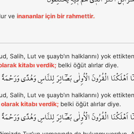
dur ve
inananlar için bir rahmettir.
Hud, Salih, Lut ve şuayb'ın halklarını) yok ettikt
larak kitabı verdik;
belki öğüt alırlar diye.
 اَهْلَكْنَا الْقُرُونَ الْاُو۫لٰى بَصَٓائِرَ لِلنَّاسِ وَهُدًى وَرَحْمَةً لَعَ
Hud, Salih, Lut ve şuayb'ın halklarını) yok ettikt
olarak kitabı verdik;
belki öğüt alırlar diye.
 اَهْلَكْنَا الْقُرُونَ الْاُو۫لٰى بَصَٓائِرَ لِلنَّاسِ وَهُدًى وَرَحْمَةً لَعَ