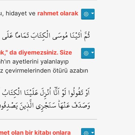
ı, hidayet ve
rahmet olarak
ثُمَّ اٰتَيْنَا مُوسَى الْكِتَابَ تَمَاماً عَلَى الَّ
k," da diyemezsiniz. Size
h'ın ayetlerini yalanlayıp
üz çevirmelerinden ötürü azabın
اَوْ تَقُولُوا لَوْ اَنَّٓا اُنْزِلَ عَلَيْنَا الْكِتَابُ
وَصَدَفَ عَنْهَاۜ سَنَجْزِي الَّذ۪ينَ يَصْدِفُونَ 
met olan bir kitabı onlara