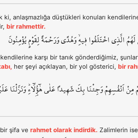
k ki, anlaşmazlığa düştükleri konuları kendilerin
ir,
bir rahmettir.
نَ لَهُمُ الَّذِي اخْتَلَفُوا ف۪يهِۙ وَهُدًى وَرَحْمَةً لِقَوْمٍ يُؤْمِنُونَ
kendilerine karşı bir tanık gönderdiğimiz, şunlar
tabı,
her şeyi açıklayan, bir yol gösterici,
bir ra
مْ مِنْ اَنْفُسِهِمْ وَجِئْنَا بِكَ شَه۪يداً عَلٰى هٰٓؤُ۬لَٓاءِۜ وَنَزَّلْنَا ع
bir şifa ve
rahmet olarak indirdik.
Zalimlerin ise 