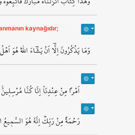
وَهٰذَا كِتَابٌ اَنْزَلْنَاهُ مُبَارَكٌ فَاتَّبِعُوهُ وَ
ranmanın kaynağıdır;
وَمَا يَذْكُرُونَ اِلَّٓا اَنْ يَشَٓاءَ اللّٰهُۜ هُوَ اَهْ
اَمْراً مِنْ عِنْدِنَاۜ اِنَّا كُنَّا مُرْسِل۪ينَۚ
رَحْمَةً مِنْ رَبِّكَۜ اِنَّهُ هُوَ السَّم۪يعُ ال