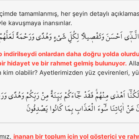
içimde tamamlanmış, her şeyin detaylı açıklamas
yle kavuşmaya inansınlar.
ـذ۪ٓي اَحْسَنَ وَتَفْص۪يلاً لِكُلِّ شَيْءٍ وَهُدًى وَرَحْمَةً لَعَلَّهُمْ بِلِق
p indirilseydi onlardan daha doğru yolda olurdu
bir hidayet ve bir rahmet gelmiş bulunuyor.
Alla
kim olabilir? Ayetlerimizden yüz çevirenleri, y
 لَكُنَّٓا اَهْدٰى مِنْهُمْۚ فَقَدْ جَٓاءَكُمْ بَيِّنَةٌ مِنْ رَبِّكُمْ وَهُدًى وَرَ
عَنْ اٰيَاتِنَا سُٓوءَ الْعَذَابِ بِمَا كَانُوا يَصْدِفُونَ
ımız,
inanan bir toplum için yol gösterici ve rah