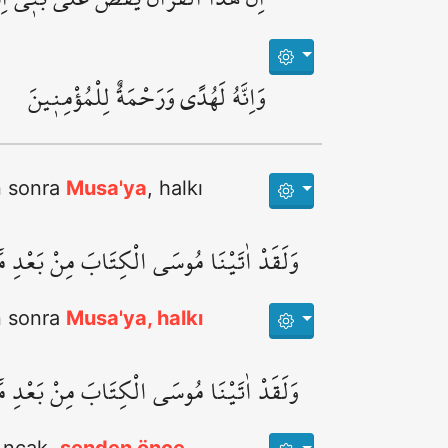
وَاِنَّهُ لَهُدًى وَرَحْمَةٌ لِلْمُؤْمِن۪ينَ
en sonra
Musa'ya
, halkı
وَلَقَدْ اٰتَيْنَا مُوسَى الْكِتَابَ مِنْ بَعْدِ مَٓا
en sonra
Musa'ya, halkı
وَلَقَدْ اٰتَيْنَا مُوسَى الْكِتَابَ مِنْ بَعْدِ مَٓا