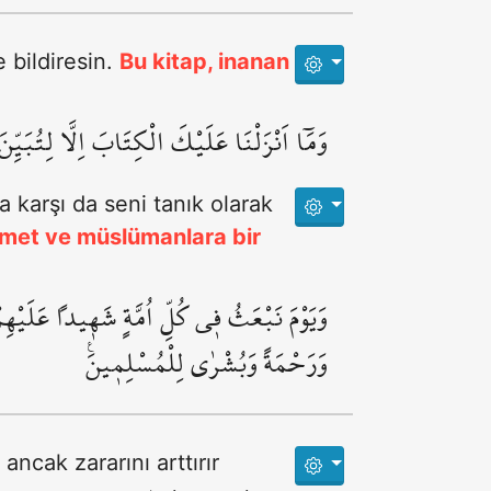
e bildiresin.
Bu kitap, inanan
وَمَٓا اَنْزَلْنَا عَلَيْكَ الْكِتَابَ اِلَّا لِتُبَيِّ
a karşı da seni tanık olarak
hmet ve müslümanlara bir
وَيَوْمَ نَبْعَثُ ف۪ي كُلِّ اُمَّةٍ شَه۪يداً عَلَيْهِ
وَرَحْمَةً وَبُشْرٰى لِلْمُسْلِم۪ينَ۟
ancak zararını arttırır