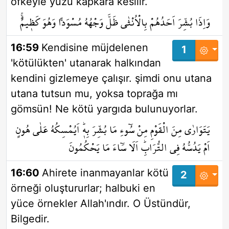
öfkeyle yüzü kapkara kesilir.
وَاِذَا بُشِّرَ اَحَدُهُمْ بِالْاُنْثٰى ظَلَّ وَجْهُهُ مُسْوَداًّ وَهُوَ كَظ۪يمٌۚ
16:59
Kendisine müjdelenen
1
'kötülükten' utanarak halkından
kendini gizlemeye çalışır. şimdi onu utana
utana tutsun mu, yoksa toprağa mı
gömsün! Ne kötü yargıda bulunuyorlar.
يَتَوَارٰى مِنَ الْقَوْمِ مِنْ سُٓوءِ مَا بُشِّرَ بِه۪ۜ اَيُمْسِكُهُ عَلٰى هُونٍ
اَمْ يَدُسُّهُ فِي التُّرَابِۜ اَلَا سَٓاءَ مَا يَحْكُمُونَ
16:60
Ahirete inanmayanlar kötü
2
örneği oluştururlar; halbuki en
yüce örnekler Allah'ındır. O Üstündür,
Bilgedir.