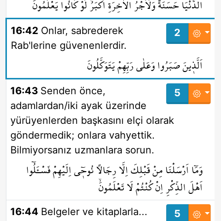
الدُّنْيَا حَسَنَةًۜ وَلَاَجْرُ الْاٰخِرَةِ اَكْبَرُۢ لَوْ كَانُوا يَعْلَمُونَۙ
16:42
Onlar, sabrederek
2
Rab'lerine güvenenlerdir.
اَلَّذ۪ينَ صَبَرُوا وَعَلٰى رَبِّهِمْ يَتَوَكَّلُونَ
16:43
Senden önce,
5
adamlardan/iki ayak üzerinde
yürüyenlerden başkasını elçi olarak
göndermedik; onlara vahyettik.
Bilmiyorsanız uzmanlara sorun.
وَمَٓا اَرْسَلْنَا مِنْ قَبْلِكَ اِلَّا رِجَالاً نُوح۪ٓي اِلَيْهِمْ فَسْـَٔلُٓوا
اَهْلَ الذِّكْرِ اِنْ كُنْتُمْ لَا تَعْلَمُونَۙ
16:44
Belgeler ve kitaplarla...
5