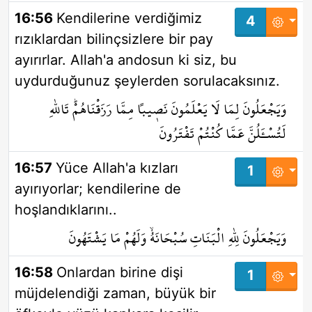
16:56
Kendilerine verdiğimiz
4
rızıklardan bilinçsizlere bir pay
ayırırlar. Allah'a andosun ki siz, bu
uydurduğunuz şeylerden sorulacaksınız.
وَيَجْعَلُونَ لِمَا لَا يَعْلَمُونَ نَص۪يباً مِمَّا رَزَقْنَاهُمْۜ تَاللّٰهِ
لَتُسْـَٔلُنَّ عَمَّا كُنْتُمْ تَفْتَرُونَ
16:57
Yüce Allah'a kızları
1
ayırıyorlar; kendilerine de
hoşlandıklarını..
وَيَجْعَلُونَ لِلّٰهِ الْبَنَاتِ سُبْحَانَهُۙ وَلَهُمْ مَا يَشْتَهُونَ
16:58
Onlardan birine dişi
1
müjdelendiği zaman, büyük bir