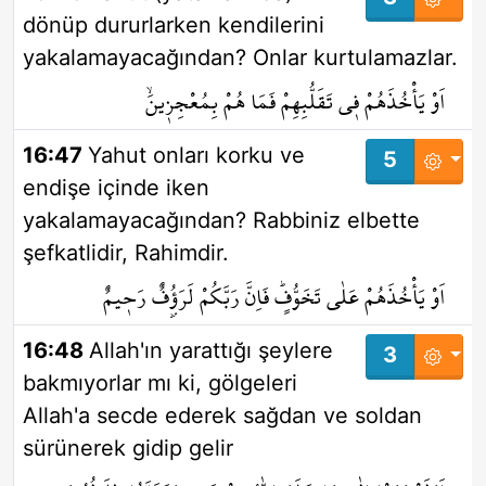
dönüp dururlarken kendilerini
yakalamayacağından? Onlar kurtulamazlar.
اَوْ يَأْخُذَهُمْ ف۪ي تَقَلُّبِهِمْ فَمَا هُمْ بِمُعْجِز۪ينَۙ
16:47
Yahut onları korku ve
5
endişe içinde iken
yakalamayacağından? Rabbiniz elbette
şefkatlidir, Rahimdir.
اَوْ يَأْخُذَهُمْ عَلٰى تَخَوُّفٍۜ فَاِنَّ رَبَّكُمْ لَرَؤُ۫فٌ رَح۪يمٌ
16:48
Allah'ın yarattığı şeylere
3
bakmıyorlar mı ki, gölgeleri
Allah'a secde ederek sağdan ve soldan
sürünerek gidip gelir