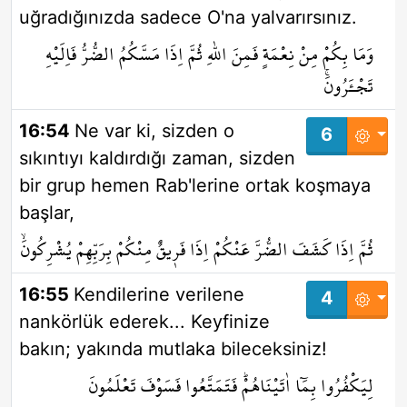
uğradığınızda sadece O'na yalvarırsınız.
وَمَا بِكُمْ مِنْ نِعْمَةٍ فَمِنَ اللّٰهِ ثُمَّ اِذَا مَسَّكُمُ الضُّرُّ فَاِلَيْهِ
تَجْـَٔرُونَۚ
16:54
Ne var ki, sizden o
6
sıkıntıyı kaldırdığı zaman, sizden
bir grup hemen Rab'lerine ortak koşmaya
başlar,
ثُمَّ اِذَا كَشَفَ الضُّرَّ عَنْكُمْ اِذَا فَر۪يقٌ مِنْكُمْ بِرَبِّهِمْ يُشْرِكُونَۙ
16:55
Kendilerine verilene
4
nankörlük ederek... Keyfinize
bakın; yakında mutlaka bileceksiniz!
لِيَكْفُرُوا بِمَٓا اٰتَيْنَاهُمْۜ فَتَمَتَّعُوا۠ فَسَوْفَ تَعْلَمُونَ