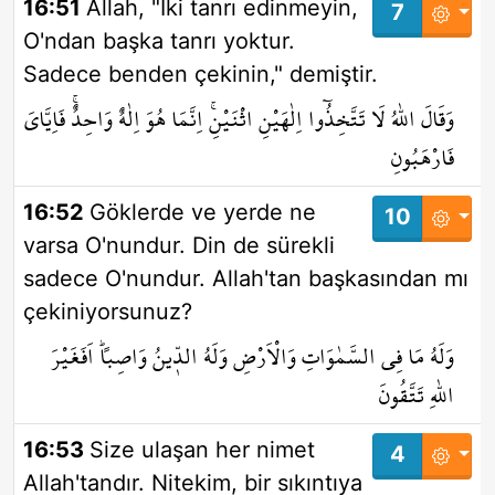
16:51
Allah, "İki tanrı edinmeyin,
7
O'ndan başka tanrı yoktur.
Sadece benden çekinin," demiştir.
وَقَالَ اللّٰهُ لَا تَتَّخِذُٓوا اِلٰهَيْنِ اثْنَيْنِۚ اِنَّمَا هُوَ اِلٰهٌ وَاحِدٌۚ فَاِيَّايَ
فَارْهَبُونِ
16:52
Göklerde ve yerde ne
10
varsa O'nundur. Din de sürekli
sadece O'nundur. Allah'tan başkasından mı
çekiniyorsunuz?
وَلَهُ مَا فِي السَّمٰوَاتِ وَالْاَرْضِ وَلَهُ الدّ۪ينُ وَاصِباًۜ اَفَغَيْرَ
اللّٰهِ تَتَّقُونَ
16:53
Size ulaşan her nimet
4
Allah'tandır. Nitekim, bir sıkıntıya