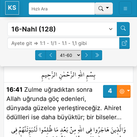
KS
بِسْمِ اللّٰهِ الرَّحْمٰنِ الرَّح۪يمِ
16:41
Zulme uğradıktan sonra
4
Allah uğrunda göç edenleri,
dünyada güzelce yerleştireceğiz. Ahiret
ödüllleri ise daha büyüktür; bir bilseler...
وَالَّذ۪ينَ هَاجَرُوا فِي اللّٰهِ مِنْ بَعْدِ مَا ظُلِمُوا لَنُبَوِّئَنَّهُمْ فِي