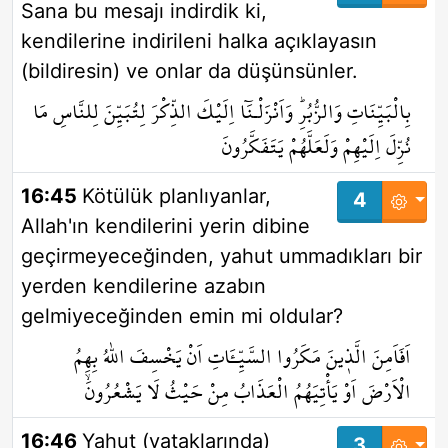
Sana bu mesajı indirdik ki,
kendilerine indirileni halka açıklayasın
(bildiresin) ve onlar da düşünsünler.
بِالْبَيِّنَاتِ وَالزُّبُرِۜ وَاَنْزَلْـنَٓا اِلَيْكَ الذِّكْرَ لِتُبَيِّنَ لِلنَّاسِ مَا
نُزِّلَ اِلَيْهِمْ وَلَعَلَّهُمْ يَتَفَكَّرُونَ
16:45
Kötülük planlıyanlar,
4
Allah'ın kendilerini yerin dibine
geçirmeyeceğinden, yahut ummadıkları bir
yerden kendilerine azabın
gelmiyeceğinden emin mi oldular?
اَفَاَمِنَ الَّذ۪ينَ مَكَرُوا السَّيِّـَٔاتِ اَنْ يَخْسِفَ اللّٰهُ بِهِمُ
الْاَرْضَ اَوْ يَأْتِيَهُمُ الْعَذَابُ مِنْ حَيْثُ لَا يَشْعُرُونَۙ
16:46
Yahut (yataklarında)
3