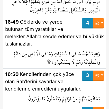
اَوَلَمْ يَرَوْا اِلٰى مَا خَلَقَ اللّٰهُ مِنْ شَيْءٍ يَتَفَيَّؤُ۬ا ظِلَالُهُ عَنِ
الْيَم۪ينِ وَالشَّمَٓائِلِ سُجَّداً لِلّٰهِ وَهُمْ دَاخِرُونَ
16:49
Göklerde ve yerde
4
bulunan tüm yaratıklar ve
melekler Allah'a secde ederler ve büyüklük
taslamazlar.
وَلِلّٰهِ يَسْجُدُ مَا فِي السَّمٰوَاتِ وَمَا فِي الْاَرْضِ مِنْ دَٓابَّةٍ
وَالْمَلٰٓئِكَةُ وَهُمْ لَا يَسْتَكْبِرُونَ ۩
16:50
Kendilerinden çok yüce
3
olan Rab'lerini sayarlar ve
kendilerine emredileni uygularlar.
يَخَافُونَ رَبَّهُمْ مِنْ فَوْقِهِمْ وَيَفْعَلُونَ مَا يُؤْمَرُونَ۟