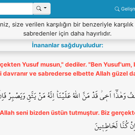
Geliş
iz, size verilen karşılığın bir benzeriyle karşılı
sabredenler için daha hayırlıdır.
İnananlar sağduyuludur:
çekten Yusuf musun," dediler. "Ben Yusuf'um, 
li davranır ve sabrederse elbette Allah güzel 
ُ وَهٰذَٓا اَخ۪يۘ قَدْ مَنَّ اللّٰهُ عَلَيْنَاۜ اِنَّهُ مَنْ يَتَّقِ وَيَصْبِرْ فَا
 Allah seni bizden üstün tutmuştur. Biz gerçekte
َاِنْ كُنَّا لَخَاطِـ۪ٔينَ