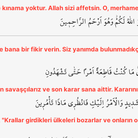
 kınama yoktur. Allah sizi affetsin. O, merhamet
 اللّٰهُ لَكُمْۘ وَهُوَ اَرْحَمُ الرَّاحِم۪ينَ
e bana bir fikir verin. Siz yanımda bulunmadık
ْر۪يۚ مَا كُنْتُ قَاطِعَةً اَمْراً حَتّٰى تَشْهَدُونِ
 savaşçılarız ve son karar sana aittir. Kararını
ٍ شَد۪يدٍ وَالْاَمْرُ اِلَيْكِ فَانْظُر۪ي مَاذَا تَأْمُر۪ينَ
 "Krallar girdikleri ülkeleri bozarlar ve onların o