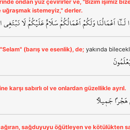
erinde ondan yüz çevirirler ve, "Bizim işimiz bize,
le uğraşmak istemeyiz," derler.
 لَـنَٓا اَعْمَالُنَا وَلَكُمْ اَعْمَالُكُمْۘ سَلَامٌ عَلَيْكُمْۘ لَا نَبْتَغِي 
"Selam" (barış ve esenlik), de;
yakında bilecekl
عْلَمُونَ
ne karşı sabırlı ol ve onlardan güzellikle ayrıl.
ْ هَجْراً جَم۪يلاً
e çağıran, sağduyuyu öğütleyen ve kötülükten sa