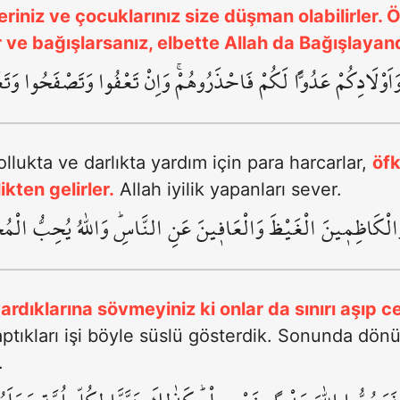
eriniz ve çocuklarınız size düşman olabilirler.
ve bağışlarsanız, elbette Allah da Bağışlayand
مْ وَاَوْلَادِكُمْ عَدُواًّ لَكُمْ فَاحْذَرُوهُمْۚ وَاِنْ تَعْفُوا وَتَصْفَحُوا وَتَغ
ollukta ve darlıkta yardım için para harcarlar,
öfk
kten gelirler.
Allah iyilik yapanları sever.
ِ وَالْكَاظِم۪ينَ الْغَيْظَ وَالْعَاف۪ينَ عَنِ النَّاسِۜ وَاللّٰهُ يُحِبُّ الْمُ
vardıklarına sövmeyiniz ki onlar da sınırı aşıp c
ptıkları işi böyle süslü gösterdik. Sonunda dönüş
.