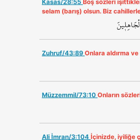
Kasas/28:55
Boş sözleri işittikl
selam (barış) olsun. Biz cahiller
الْجَاهِل۪ينَ
Zuhruf/43:89
Onlara aldırma ve 
Müzzemmil/73:10
Onların sözleri
Ali İmran/3:104
İçinizde, iyiliğ