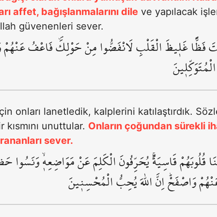
rı affet, bağışlanmalarını dile
ve yapılacak işle
llah güvenenleri sever.
ُنْتَ فَظًّا غَل۪يظَ الْقَلْبِ لَانْفَضُّوا مِنْ حَوْلِكَۖ فَاعْفُ عَنْهُمْ وَا
الْمُتَوَكِّل۪ينَ
çin onları lanetledik, kalplerini katılaştırdık. S
bir kısmını unuttular.
Onların çoğundan sürekli ih
rananları sever.
ا قُلُوبَهُمْ قَاسِيَةًۚ يُحَرِّفُونَ الْكَلِمَ عَنْ مَوَاضِعِه۪ۙ وَنَسُوا حَظاًّ 
َنْهُمْ وَاصْفَحْۜ اِنَّ اللّٰهَ يُحِبُّ الْمُحْسِن۪ينَ