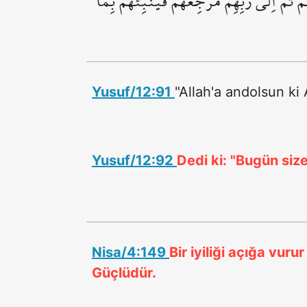
مْ ثُمَّ اِلٰى رَبِّهِمْ مَرْجِعُهُمْ فَيُنَبِّئُهُمْ بِمَا
Yusuf/12:91
"Allah'a andolsun ki
Yusuf/12:92
Dedi ki: "Bugün size
Nisa/4:149
Bir iyiliği açığa vur
Güçlüdür.