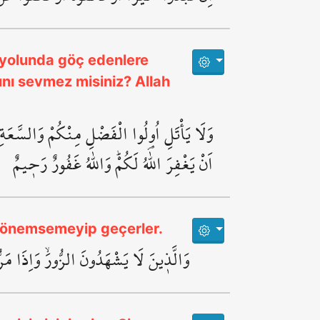
h yolunda göç edenlere
ını sevmez misiniz? Allah
وَلَا يَأْتَلِ اُو۬لُوا الْفَضْلِ مِنْكُمْ وَالسَّعَةِ
اَنْ يَغْفِرَ اللّٰهُ لَكُمْۜ وَاللّٰهُ غَفُورٌ رَح۪يمٌ
da önemsemeyip geçerler.
وَالَّذ۪ينَ لَا يَشْهَدُونَ الزُّورَۙ وَاِذَا مَرّ