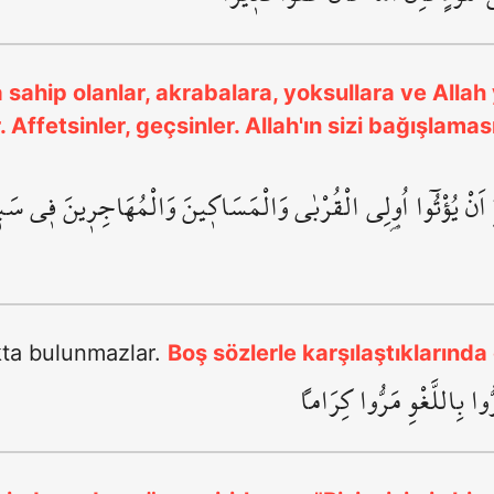
sahip olanlar, akrabalara, yoksullara ve Alla
Affetsinler, geçsinler. Allah'ın sizi bağışlamas
 اَنْ يُؤْتُٓوا اُو۬لِي الْقُرْبٰى وَالْمَسَاك۪ينَ وَالْمُهَاجِر۪ينَ ف۪ي سَب۪يلِ
ıkta bulunmazlar.
Boş sözlerle karşılaştıkların
ُوا بِاللَّغْوِ مَرُّوا كِرَاماً