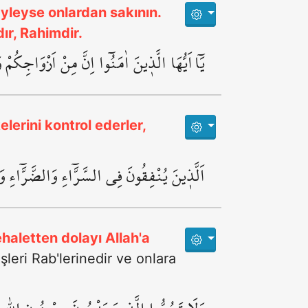
 Öyleyse onlardan sakının.
ır, Rahimdir.
يَٓا اَيُّهَا الَّذ۪ينَ اٰمَنُٓوا اِنَّ مِنْ اَزْوَاجِكُ
elerini kontrol ederler,
اَلَّذ۪ينَ يُنْفِقُونَ فِي السَّرَّٓاءِ وَالضَّرَّٓاء
ehaletten dolayı Allah'a
leri Rab'lerinedir ve onlara