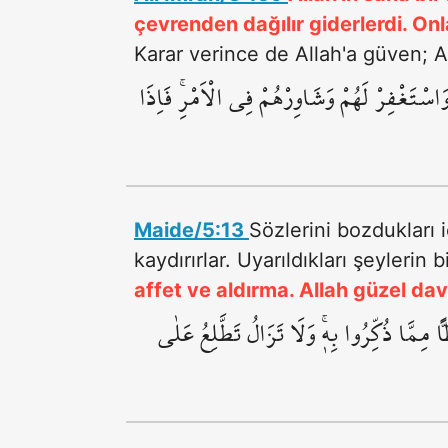
çevrenden dağılır giderlerdi. Onla
Karar verince de Allah'a güven; A
سْتَغْفِرْ لَهُمْ وَشَاوِرْهُمْ فِي الْاَمْرِۚ فَاِذَا
Maide/5:13
Sözlerini bozdukları i
kaydırırlar. Uyarıldıkları şeylerin 
affet ve aldırma. Allah güzel dav
مِمَّا ذُكِّرُوا بِه۪ۚ وَلَا تَزَالُ تَطَّلِعُ عَلٰى