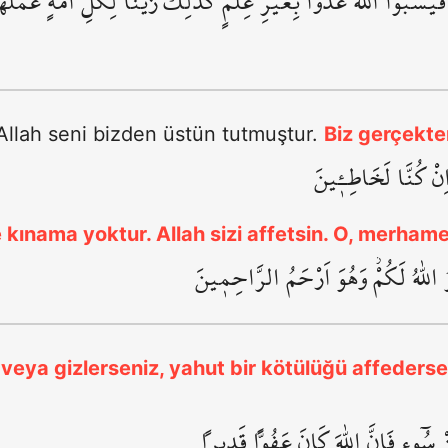
َسُبُّوا اللّٰهَ عَدْواً بِغَيْرِ عِلْمٍۜ كَذٰلِكَ زَيَّنَّا لِكُلِّ اُمَّةٍ عَمَلَهُ
 Allah seni bizden üstün tutmuştur.
Biz gerçekten
َاِنْ كُنَّا لَخَاطِـ۪ٔينَ
 kınama yoktur. Allah sizi affetsin. O, merhamet
 اللّٰهُ لَكُمْۘ وَهُوَ اَرْحَمُ الرَّاحِم۪ينَ
ur veya gizlerseniz, yahut bir kötülüğü affederse
سُٓوءٍ فَاِنَّ اللّٰهَ كَانَ عَفُواًّ قَد۪يراً