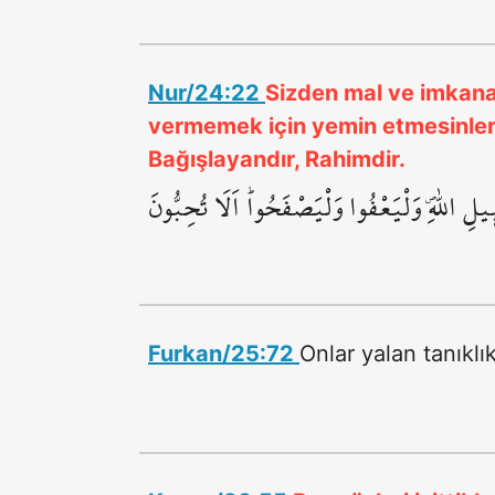
Nur/24:22
Sizden mal ve imkana 
vermemek için yemin etmesinler. 
Bağışlayandır, Rahimdir.
 اللّٰهِۖ وَلْيَعْفُوا وَلْيَصْفَحُواۜ اَلَا تُحِبُّونَ
Furkan/25:72
Onlar yalan tanıkl