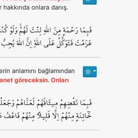
r hakkında onlara danış.
فَبِمَا رَحْمَةٍ مِنَ اللّٰهِ لِنْتَ لَهُمْۚ وَلَوْ ك
عَزَمْتَ فَتَوَكَّلْ عَلَى اللّٰهِۜ اِنَّ اللّٰهَ يُحِبُّ 
özlerin anlamını bağlamından
anet göreceksin. Onları
فَبِمَا نَقْضِهِمْ م۪يثَاقَهُمْ لَعَنَّاهُمْ وَجَعَلْنَ
خَٓائِنَةٍ مِنْهُمْ اِلَّا قَل۪يلاً مِنْهُمْ فَاعْفُ ع