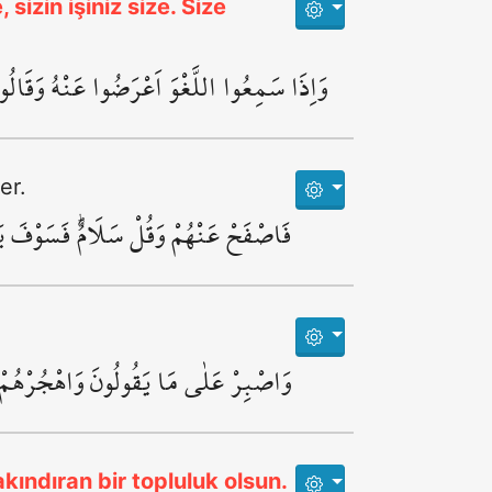
 sizin işiniz size. Size
وَاِذَا سَمِعُوا اللَّغْوَ اَعْرَضُوا عَنْهُ وَقَالُوا
er.
فَاصْفَحْ عَنْهُمْ وَقُلْ سَلَامٌۜ فَسَوْفَ يَ
وَاصْبِرْ عَلٰى مَا يَقُولُونَ وَاهْجُرْهُم
kındıran bir topluluk olsun.