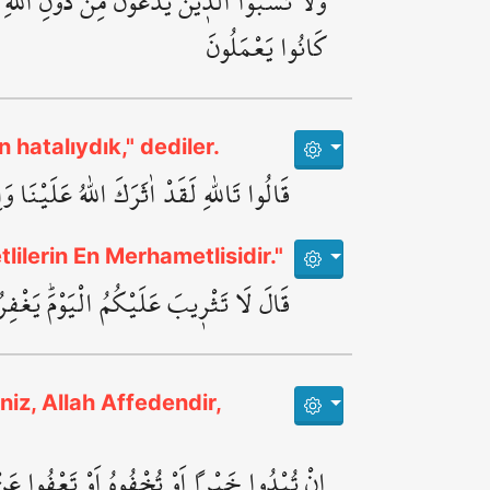
وَلَا تَسُبُّوا الَّذ۪ينَ يَدْعُونَ مِنْ دُونِ اللّٰهِ فَي
كَانُوا يَعْمَلُونَ
 hatalıydık," dediler.
قَالُوا تَاللّٰهِ لَقَدْ اٰثَرَكَ اللّٰهُ عَلَيْنَا و
lilerin En Merhametlisidir."
قَالَ لَا تَثْر۪يبَ عَلَيْكُمُ الْيَوْمَۜ يَغْفِرُ
niz, Allah Affedendir,
اِنْ تُبْدُوا خَيْراً اَوْ تُخْفُوهُ اَوْ تَعْفُوا عَنْ 