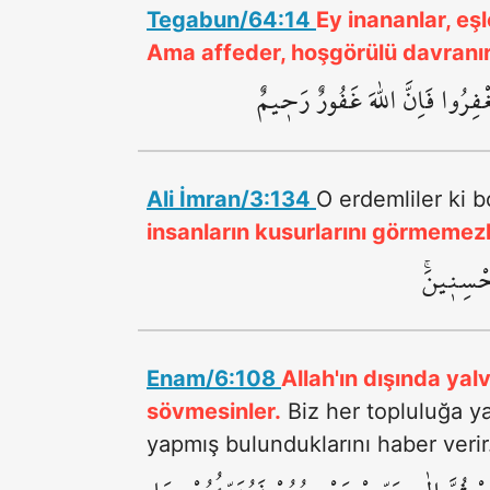
Tegabun/64:14
Ey inananlar, eşl
Ama affeder, hoşgörülü davranır 
ْفِرُوا فَاِنَّ اللّٰهَ غَفُورٌ رَح۪يمٌ
Ali İmran/3:134
O erdemliler ki b
insanların kusurlarını görmemezli
حْسِن۪ينَۚ
Enam/6:108
Allah'ın dışında yal
sövmesinler.
Biz her topluluğa ya
yapmış bulunduklarını haber verir