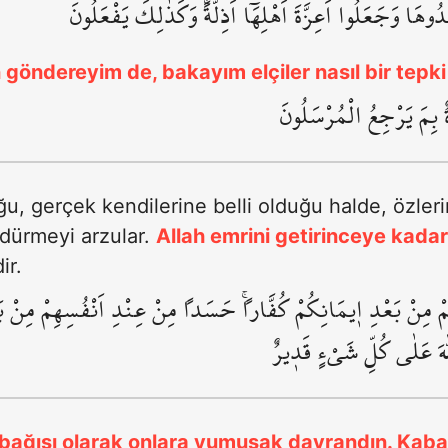
وهَا وَجَعَلُٓوا اَعِزَّةَ اَهْلِهَٓا اَذِلَّةًۚ وَكَذٰلِكَ يَفْعَلُونَ
göndereyim de, bakayım elçiler nasıl bir tepki 
َةٌ بِمَ يَرْجِعُ الْمُرْسَلُونَ
ğu, gerçek kendilerine belli olduğu halde, özler
ndürmeyi arzular.
Allah emrini getirinceye kada
ir.
مْ مِنْ بَعْدِ ا۪يمَانِكُمْ كُفَّاراًۚ حَسَداً مِنْ عِنْدِ اَنْفُسِهِمْ مِنْ بَع
لّٰهَ عَلٰى كُلِّ شَيْءٍ قَد۪يرٌ
r bağışı olarak onlara yumuşak davrandın. Kaba 