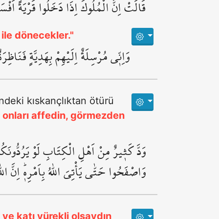
قَالَتْ اِنَّ الْمُلُوكَ اِذَا دَخَلُوا قَرْيَةً اَفْسَدُ
ile dönecekler."
وَاِنّ۪ي مُرْسِلَةٌ اِلَيْهِمْ بِهَدِيَّةٍ فَنَاظِر
indeki kıskançlıktan ötürü
r onları affedin, görmezden
وَدَّ كَث۪يرٌ مِنْ اَهْلِ الْكِتَابِ لَوْ يَرُدُّونَكُ
وَاصْفَحُوا حَتّٰى يَأْتِيَ اللّٰهُ بِاَمْرِه۪ۜ اِنَّ ال
ve katı yürekli olsaydın