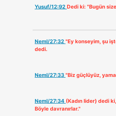
Yusuf/12:92
Dedi ki: "Bugün size
Neml/27:32
"Ey konseyim, şu işt
dedi.
Neml/27:33
"Biz güçlüyüz, yaman
Neml/27:34
(Kadın lider) dedi ki,
Böyle davranırlar."