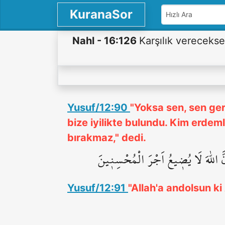
KuranaSor
Nahl - 16:126
Karşılık vereceksen
Yusuf/12:90
"Yoksa sen, sen ger
bize iyilikte bulundu. Kim erdem
bırakmaz," dedi.
ِنَّ اللّٰهَ لَا يُض۪يعُ اَجْرَ الْمُحْسِن۪ينَ
Yusuf/12:91
"Allah'a andolsun ki