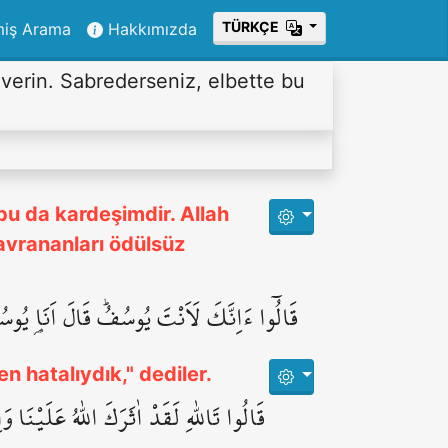
ТÜRKÇE
miş Arama
Hakkımızda
k verin. Sabrederseniz, elbette bu
bu da kardeşimdir. Allah
davrananları ödülsüz
قَالُٓوا ءَاِنَّكَ لَاَنْتَ يُوسُفُۜ قَالَ اَنَا۬ يُوسُف
n hatalıydık," dediler.
قَالُوا تَاللّٰهِ لَقَدْ اٰثَرَكَ اللّٰهُ عَلَيْنَا و