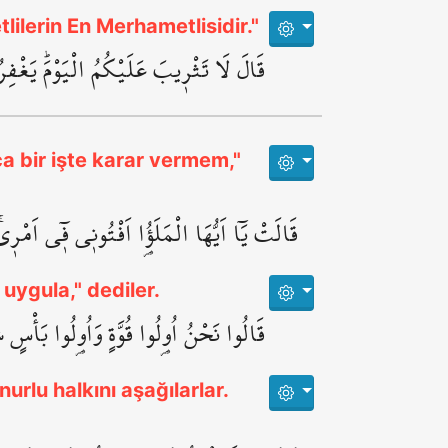
lilerin En Merhametlisidir."
قَالَ لَا تَثْر۪يبَ عَلَيْكُمُ الْيَوْمَۜ يَغْفِرُ
ça bir işte karar vermem,"
قَالَتْ يَٓا اَيُّهَا الْمَلَؤُ۬ا اَفْتُون۪ي ف۪ٓي اَم
 uygula," dediler.
قَالُوا نَحْنُ اُو۬لُوا قُوَّةٍ وَاُو۬لُوا بَأْس
nurlu halkını aşağılarlar.