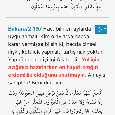
لِغَدٍۚ وَاتَّقُوا اللّٰهَۜ اِنَّ اللّٰهَ خَب۪يرٌ بِمَا تَعْمَلُونَ
Bakara/2:197
Hac, bilinen aylarda
uygulanmalı. Kim o aylarda hacca
karar vermişse bilsin ki, hacda cinsel
ilişki, kötülük yapmak, tartışmak yoktur.
Yaptığınız her iyiliği Allah bilir.
Yol için
azığınızı hazırlarken en hayırlı azığın
erdemlilik olduğunu unutmayın.
Anlayış
sahipleri! Beni dinleyin.
اَلْحَجُّ اَشْهُرٌ مَعْلُومَاتٌۚ فَمَنْ فَرَضَ ف۪يهِنَّ الْحَجَّ فَلَا رَفَثَ
وَلَا فُسُوقَ وَلَا جِدَالَ فِي الْحَجِّۜ وَمَا تَفْعَلُوا مِنْ خَيْرٍ
يَعْلَمْهُ اللّٰهُۜ وَتَزَوَّدُوا فَاِنَّ خَيْرَ الزَّادِ التَّقْوٰىۘ وَاتَّقُونِ يَٓا