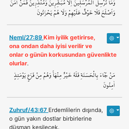
وَمَا نُرْسِلُ الْمُرْسَل۪ينَ اِلَّا مُبَشِّر۪ينَ وَمُنْذِر۪ينَۚ فَمَنْ اٰمَنَ
وَاَصْلَحَ فَلَا خَوْفٌ عَلَيْهِمْ وَلَا هُمْ يَحْزَنُونَ
Neml/27:89
Kim iyilik getirirse,
ona ondan daha iyisi verilir ve
onlar o günün korkusundan güvenlikte
olurlar
.
مَنْ جَٓاءَ بِالْحَسَنَةِ فَلَهُ خَيْرٌ مِنْهَاۚ وَهُمْ مِنْ فَزَعٍ يَوْمَئِذٍ
اٰمِنُونَ
Zuhruf/43:67
Erdemlilerin dışında,
o gün yakın dostlar birbirlerine
düşman kesilecek.