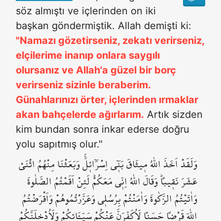
söz almıştı ve içlerinden on iki
başkan göndermiştik. Allah demişti ki:
"Namazı gözetirseniz, zekatı verirseniz,
elçilerime inanıp onlara saygılı
olursanız ve Allah'a güzel bir borç
verirseniz sizinle beraberim.
Günahlarınızı örter, içlerinden ırmaklar
akan bahçelerde ağırlarım.
Artık sizden
kim bundan sonra inkar ederse doğru
yolu sapıtmış olur."
وَلَقَدْ اَخَذَ اللّٰهُ م۪يثَاقَ بَن۪ٓي اِسْرَٓائ۪لَۚ وَبَعَثْنَا مِنْهُمُ اثْنَيْ
عَشَرَ نَق۪يباًۜ وَقَالَ اللّٰهُ اِنّ۪ي مَعَكُمْۜ لَئِنْ اَقَمْتُمُ الصَّلٰوةَ
وَاٰتَيْتُمُ الزَّكٰوةَ وَاٰمَنْتُمْ بِرُسُل۪ي وَعَزَّرْتُمُوهُمْ وَاَقْرَضْتُمُ
اللّٰهَ قَرْضاً حَسَناً لَاُكَفِّرَنَّ عَنْكُمْ سَيِّـَٔاتِكُمْ وَلَاُدْخِلَنَّكُمْ