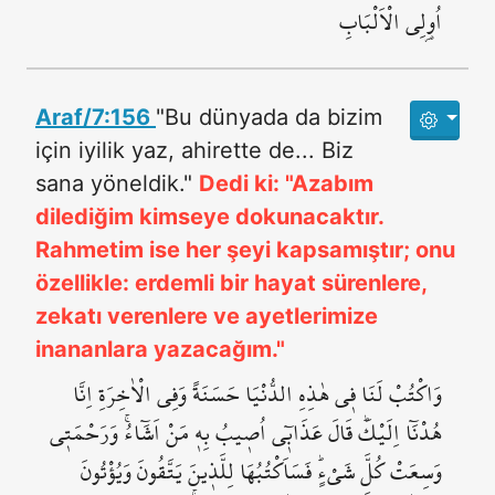
اُو۬لِي الْاَلْبَابِ
Araf/7:156
"Bu dünyada da bizim
için iyilik yaz, ahirette de... Biz
sana yöneldik."
Dedi ki: "Azabım
dilediğim kimseye dokunacaktır.
Rahmetim ise her şeyi kapsamıştır; onu
özellikle: erdemli bir hayat sürenlere,
zekatı verenlere ve ayetlerimize
inananlara yazacağım."
وَاكْتُبْ لَنَا ف۪ي هٰذِهِ الدُّنْيَا حَسَنَةً وَفِي الْاٰخِرَةِ اِنَّا
هُدْنَٓا اِلَيْكَۜ قَالَ عَذَاب۪ٓي اُص۪يبُ بِه۪ مَنْ اَشَٓاءُۚ وَرَحْمَت۪ي
وَسِعَتْ كُلَّ شَيْءٍۜ فَسَاَكْتُبُهَا لِلَّذ۪ينَ يَتَّقُونَ وَيُؤْتُونَ