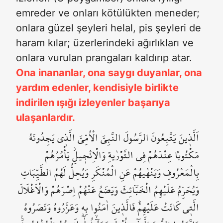
emreder ve onları kötülükten meneder;
onlara güzel şeyleri helal, pis şeyleri de
haram kılar; üzerlerindeki ağırlıkları ve
onlara vurulan prangaları kaldırıp atar.
Ona inananlar, ona saygı duyanlar, ona
yardım edenler, kendisiyle birlikte
indirilen ışığı izleyenler başarıya
ulaşanlardır.
اَلَّذ۪ينَ يَتَّبِعُونَ الرَّسُولَ النَّبِيَّ الْاُمِّيَّ الَّذ۪ي يَجِدُونَهُ
مَكْتُوباً عِنْدَهُمْ فِي التَّوْرٰيةِ وَالْاِنْج۪يلِۘ يَأْمُرُهُمْ
بِالْمَعْرُوفِ وَيَنْهٰيهُمْ عَنِ الْمُنْكَرِ وَيُحِلُّ لَهُمُ الطَّيِّبَاتِ
وَيُحَرِّمُ عَلَيْهِمُ الْخَبَٓائِثَ وَيَضَعُ عَنْهُمْ اِصْرَهُمْ وَالْاَغْلَالَ
الَّت۪ي كَانَتْ عَلَيْهِمْۜ فَالَّذ۪ينَ اٰمَنُوا بِه۪ وَعَزَّرُوهُ وَنَصَرُوهُ