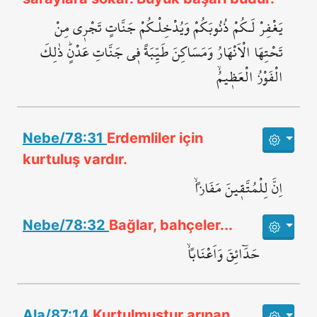
يَغْفِرْ لَـكُمْ ذُنُوبَكُمْ وَيُدْخِلْـكُمْ جَنَّاتٍ تَجْر۪ي مِنْ
تَحْتِهَا الْاَنْهَارُ وَمَسَا‌كِنَ طَيِّبَةً ف۪ي جَنَّاتِ عَدْنٍۜ ذٰلِكَ
الْفَوْزُ الْعَظ۪يمُۙ
Nebe/78:31
Erdemliler için
kurtuluş vardır.
اِنَّ لِلْمُتَّق۪ينَ مَفَازاًۙ
Nebe/78:32
Bağlar, bahçeler...
حَدَٓائِقَ وَاَعْنَاباًۙ
Ala/87:14
Kurtulmuştur arınan,