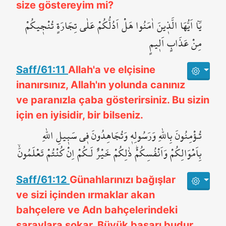
size göstereyim mi?
يَٓا اَيُّهَا الَّذ۪ينَ اٰمَنُوا هَلْ اَدُلُّكُمْ عَلٰى تِجَارَةٍ تُنْج۪يكُمْ
مِنْ عَذَابٍ اَل۪يمٍ
Saff/61:11
Allah'a ve elçisine
inanırsınız, Allah'ın yolunda canınız
ve paranızla çaba gösterirsiniz. Bu sizin
için en iyisidir, bir bilseniz.
تُـؤْمِنُونَ بِاللّٰهِ وَرَسُولِه۪ وَتُجَاهِدُونَ ف۪ي سَب۪يلِ اللّٰهِ
بِاَمْوَالِكُمْ وَاَنْفُسِكُمْۜ ذٰلِكُمْ خَيْرٌ لَـكُمْ اِنْ كُنْتُمْ تَعْلَمُونَۙ
Saff/61:12
Günahlarınızı bağışlar
ve sizi içinden ırmaklar akan
bahçelere ve Adn bahçelerindeki
saraylara sokar. Büyük başarı budur.