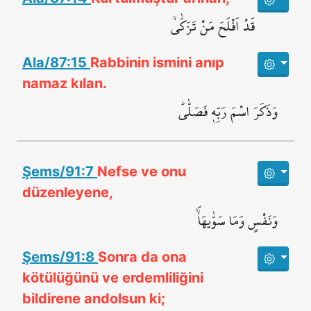
قَدْ اَفْلَحَ مَنْ تَزَكّٰىۙ
Ala/87:15
Rabbinin ismini anıp
namaz kılan.
وَذَكَرَ اسْمَ رَبِّه۪ فَصَلّٰىۜ
Şems/91:7
Nefse ve onu
düzenleyene,
وَنَفْسٍ وَمَا سَوّٰيهَاۙۖ
Şems/91:8
Sonra da ona
kötülüğünü ve erdemliliğini
bildirene andolsun ki;