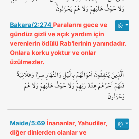
وَلَا خَوْفٌ عَلَيْهِمْ وَلَا هُمْ يَحْزَنُونَ۟
Bakara/2:274
Paralarını gece ve
gündüz gizli ve açık yardım için
verenlerin ödülü Rab'lerinin yanındadır.
Onlara korku yoktur ve onlar
üzülmezler.
اَلَّذ۪ينَ يُنْفِقُونَ اَمْوَالَهُمْ بِالَّيْلِ وَالنَّهَارِ سِراًّ وَعَلَانِيَةً
فَلَهُمْ اَجْرُهُمْ عِنْدَ رَبِّهِمْۚ وَلَا خَوْفٌ عَلَيْهِمْ وَلَا هُمْ
يَحْزَنُونَ
Maide/5:69
İnananlar, Yahudiler,
diğer dinlerden olanlar ve