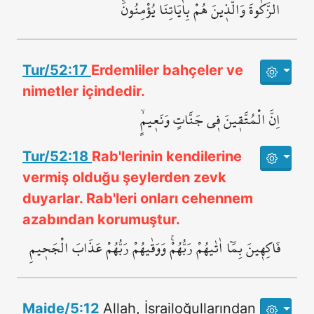
الزَّكٰوةَ وَالَّذ۪ينَ هُمْ بِاٰيَاتِنَا يُؤْمِنُونَۚ
Tur/52:17
Erdemliler bahçeler ve
nimetler içindedir.
اِنَّ الْمُتَّق۪ينَ ف۪ي جَنَّاتٍ وَنَع۪يمٍۙ
Tur/52:18
Rab'lerinin kendilerine
vermiş olduğu şeylerden zevk
duyarlar. Rab'leri onları cehennem
azabından korumuştur.
فَاكِه۪ينَ بِمَٓا اٰتٰيهُمْ رَبُّهُمْۚ وَوَقٰيهُمْ رَبُّهُمْ عَذَابَ الْجَح۪يمِ
Maide/5:12
Allah, İsrailoğullarından