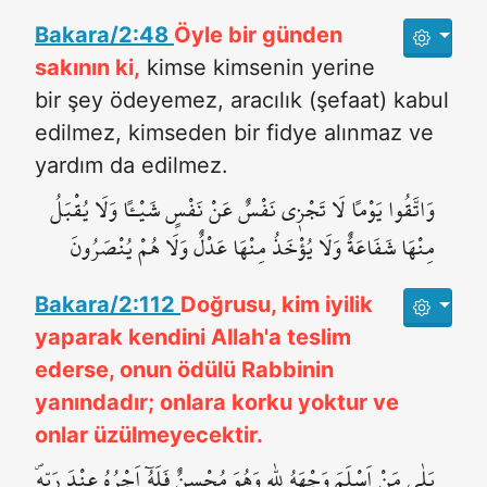
Bakara/2:48
Öyle bir günden
sakının ki,
kimse kimsenin yerine
bir şey ödeyemez, aracılık (şefaat) kabul
edilmez, kimseden bir fidye alınmaz ve
yardım da edilmez.
وَاتَّقُوا يَوْماً لَا تَجْز۪ي نَفْسٌ عَنْ نَفْسٍ شَيْـٔاً وَلَا يُقْبَلُ
مِنْهَا شَفَاعَةٌ وَلَا يُؤْخَذُ مِنْهَا عَدْلٌ وَلَا هُمْ يُنْصَرُونَ
Bakara/2:112
Doğrusu, kim iyilik
yaparak kendini Allah'a teslim
ederse, onun ödülü Rabbinin
yanındadır; onlara korku yoktur ve
onlar üzülmeyecektir.
بَلٰى مَنْ اَسْلَمَ وَجْهَهُ لِلّٰهِ وَهُوَ مُحْسِنٌ فَلَهُٓ اَجْرُهُ عِنْدَ رَبِّه۪ۖ