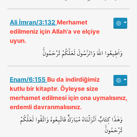
Ali İmran/3:132
Merhamet
edilmeniz için Allah'a ve elçiye
uyun.
وَاَط۪يعُوا اللّٰهَ وَالرَّسُولَ لَعَلَّكُمْ تُرْحَمُونَۚ
Enam/6:155
Bu da indirdiğimiz
kutlu bir kitaptır. Öyleyse size
merhamet edilmesi için ona uymalısınız,
erdemli davranmalısınız.
وَهٰذَا كِتَابٌ اَنْزَلْنَاهُ مُبَارَكٌ فَاتَّبِعُوهُ وَاتَّقُوا لَعَلَّكُمْ
تُرْحَمُونَۙ