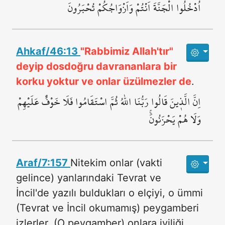
اُدْخُلُوا الْجَنَّةَ اَنْتُمْ وَاَزْوَاجُكُمْ تُحْبَرُونَ
Ahkaf/46:13
"Rabbimiz Allah'tır"
deyip dosdoğru davrananlara bir
korku yoktur ve onlar üzülmezler de
.
اِنَّ الَّذ۪ينَ قَالُوا رَبُّنَا اللّٰهُ ثُمَّ اسْتَقَامُوا فَلَا خَوْفٌ عَلَيْهِمْ
وَلَا هُمْ يَحْزَنُونَۚ
Araf/7:157
Nitekim onlar (vakti
gelince) yanlarındaki Tevrat ve
İncil'de yazılı buldukları o elçiyi, o ümmi
(Tevrat ve İncil okumamış) peygamberi
izlerler. (O peygamber) onlara iyiliği