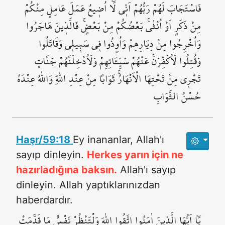
فَاسْتَجَابَ لَهُمْ رَبُّهُمْ اَنّ۪ي لَٓا اُض۪يعُ عَمَلَ عَامِلٍ مِنْكُمْ
مِنْ ذَكَرٍ اَوْ اُنْثٰىۚ بَعْضُكُمْ مِنْ بَعْضٍۚ فَالَّذ۪ينَ هَاجَرُوا
وَاُخْرِجُوا مِنْ دِيَارِهِمْ وَاُو۫ذُوا ف۪ي سَب۪يل۪ي وَقَاتَلُوا
وَقُتِلُوا لَاُكَفِّرَنَّ عَنْهُمْ سَيِّـَٔاتِهِمْ وَلَاُدْخِلَنَّهُمْ جَنَّاتٍ
تَجْر۪ي مِنْ تَحْتِهَا الْاَنْهَارُۚ ثَوَاباً مِنْ عِنْدِ اللّٰهِۜ وَاللّٰهُ عِنْدَهُ
حُسْنُ الثَّوَابِ
Haşr/59:18
Ey inananlar, Allah'ı
sayıp dinleyin.
Herkes yarın için ne
hazırladığına baksın.
Allah'ı sayıp
dinleyin. Allah yaptıklarınızdan
haberdardır.
يَٓا اَيُّهَا الَّذ۪ينَ اٰمَنُوا اتَّقُوا اللّٰهَ وَلْتَنْظُرْ نَفْسٌ مَا قَدَّمَتْ