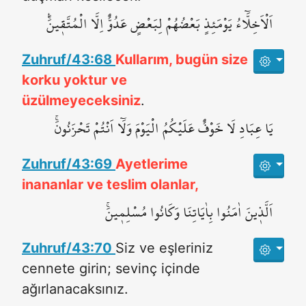
اَلْاَخِلَّٓاءُ يَوْمَئِذٍ بَعْضُهُمْ لِبَعْضٍ عَدُوٌّ اِلَّا الْمُتَّق۪ينَۜ‌۟
Zuhruf/43:68
Kullarım, bugün size
korku yoktur ve
üzülmeyeceksiniz
.
يَا عِبَادِ لَا خَوْفٌ عَلَيْكُمُ الْيَوْمَ وَلَٓا اَنْتُمْ تَحْزَنُونَۚ
Zuhruf/43:69
Ayetlerime
inananlar ve teslim olanlar,
اَلَّذ۪ينَ اٰمَنُوا بِاٰيَاتِنَا وَكَانُوا مُسْلِم۪ينَۚ
Zuhruf/43:70
Siz ve eşleriniz
cennete girin; sevinç içinde
ağırlanacaksınız.