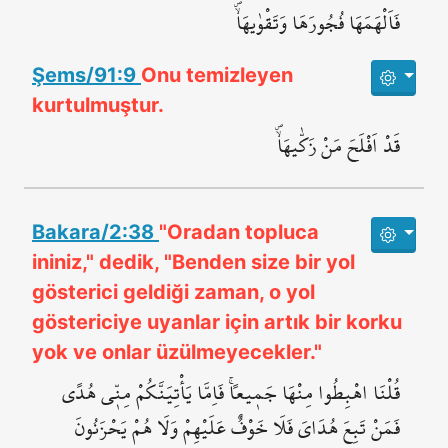
فَاَلْهَمَهَا فُجُورَهَا وَتَقْوٰيهَاۙۖ
Şems/91:9
Onu temizleyen
kurtulmuştur.
قَدْ اَفْلَحَ مَنْ زَكّٰيهَاۙۖ
Bakara/2:38
"Oradan topluca
ininiz," dedik, "Benden size bir yol
gösterici geldiği zaman, o yol
göstericiye uyanlar için artık bir korku
yok ve onlar üzülmeyecekler."
قُلْنَا اهْبِطُوا مِنْهَا جَم۪يعاًۚ فَاِمَّا يَأْتِيَنَّكُمْ مِنّ۪ي هُدًى
فَمَنْ تَبِعَ هُدَايَ فَلَا خَوْفٌ عَلَيْهِمْ وَلَا هُمْ يَحْزَنُونَ