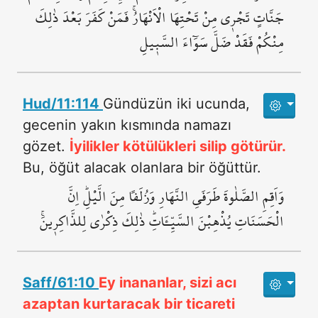
جَنَّاتٍ تَجْر۪ي مِنْ تَحْتِهَا الْاَنْهَارُۚ فَمَنْ كَفَرَ بَعْدَ ذٰلِكَ
مِنْكُمْ فَقَدْ ضَلَّ سَوَٓاءَ السَّب۪يلِ
Hud/11:114
Gündüzün iki ucunda,
gecenin yakın kısmında namazı
gözet.
İyilikler kötülükleri silip götürür.
Bu, öğüt alacak olanlara bir öğüttür.
وَاَقِمِ الصَّلٰوةَ طَرَفَيِ النَّهَارِ وَزُلَفاً مِنَ الَّيْلِۜ اِنَّ
الْحَسَنَاتِ يُذْهِبْنَ السَّيِّـَٔاتِۜ ذٰلِكَ ذِكْرٰى لِلذَّاكِر۪ينَۚ
Saff/61:10
Ey inananlar, sizi acı
azaptan kurtaracak bir ticareti