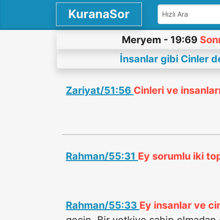
KuranaSor
Meryem - 19:69
Son
İnsanlar gibi Cinler 
Zariyat/51:56
Cinleri ve insanla
Rahman/55:31
Ey sorumlu iki to
Rahman/55:33
Ey insanlar ve ci