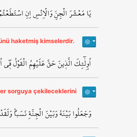
يَا مَعْشَرَ الْجِنِّ وَالْاِنْسِ اِنِ اسْتَطَعْتُمْ 
zünü haketmiş kimselerdir.
اُو۬لٰٓئِكَ الَّذ۪ينَ حَقَّ عَلَيْهِمُ الْقَوْلُ ف۪ٓي 
ler sorguya çekileceklerini
وَجَعَلُوا بَيْنَهُ وَبَيْنَ الْجِنَّةِ نَسَباًۜ وَلَقَد