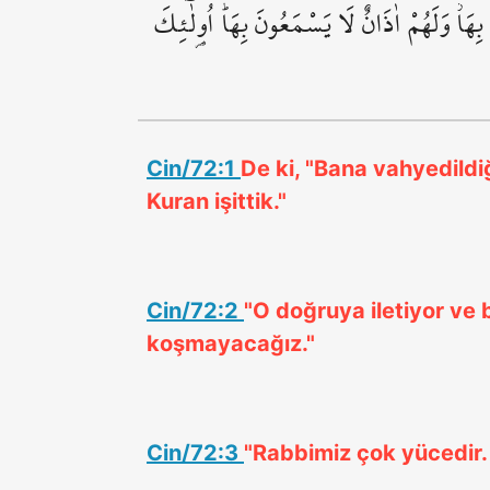
ِهَاۘ وَلَهُمْ اٰذَانٌ لَا يَسْمَعُونَ بِهَاۜ اُو۬لٰٓئِكَ
Cin/72:1
De ki, "Bana vahyedildiği
Kuran işittik."
Cin/72:2
"O doğruya iletiyor ve
koşmayacağız."
Cin/72:3
"Rabbimiz çok yücedir. 