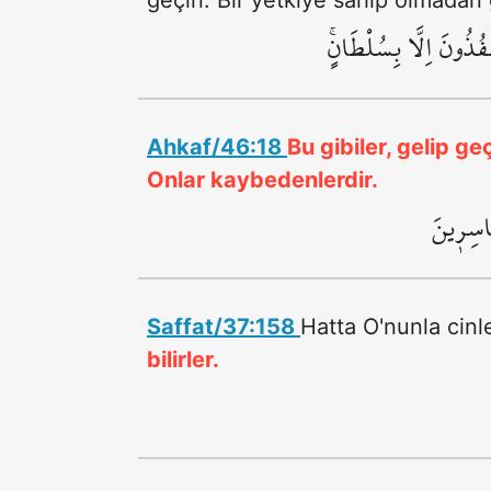
geçin. Bir yetkiye sahip olmadan
ُذُونَ اِلَّا بِسُلْطَانٍۚ
Ahkaf/46:18
Bu gibiler, gelip g
Onlar kaybedenlerdir.
َاسِر۪ينَ
Saffat/37:158
Hatta O'nunla cinl
bilirler.