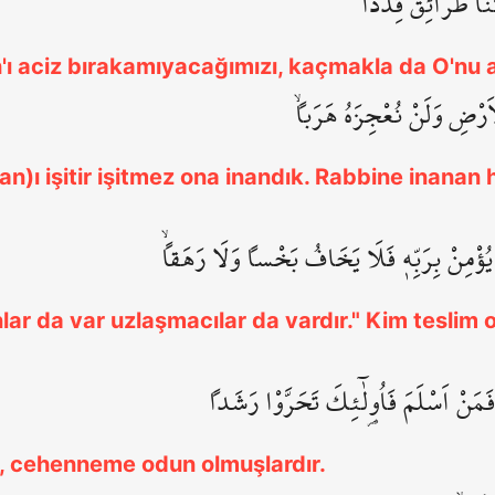
َا طَرَٓائِقَ قِدَداًۙ
'ı aciz bırakamıyacağımızı, kaçmakla da O'nu 
ْاَرْضِ وَلَنْ نُعْجِزَهُ هَرَباًۙ
an)ı işitir işitmez ona inandık. Rabbine inanan 
 يُؤْمِنْ بِرَبِّه۪ فَلَا يَخَافُ بَخْساً وَلَا رَهَقاًۙ
r da var uzlaşmacılar da vardır." Kim teslim ol
َمَنْ اَسْلَمَ فَاُو۬لٰٓئِكَ تَحَرَّوْا رَشَداً
, cehenneme odun olmuşlardır.