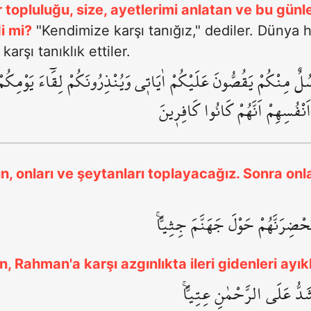
ar topluluğu, size, ayetlerimi anlatan ve bu gü
i mi?
"Kendimize karşı tanığız," dediler. Dünya ha
arşı tanıklık ettiler.
سُلٌ مِنْكُمْ يَقُصُّونَ عَلَيْكُمْ اٰيَات۪ي وَيُنْذِرُونَكُمْ لِقَٓاءَ يَوْمِكُم
َنْفُسِهِمْ اَنَّهُمْ كَانُوا كَافِر۪ينَ
n, onları ve şeytanları toplayacağız. Sonra on
ُحْضِرَنَّهُمْ حَوْلَ جَهَنَّمَ جِثِياًّۚ
, Rahman'a karşı azgınlıkta ileri gidenleri ayı
َشَدُّ عَلَى الرَّحْمٰنِ عِتِياًّۚ