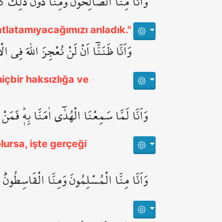
وَاَنَّا مِنَّا الصَّالِحُونَ وَمِنَّا دُونَ ذٰلِكَۜ كُنّ
atlatamıyacağımızı anladık."
وَاَنَّا ظَنَنَّٓا اَنْ لَنْ نُعْجِزَ اللّٰهَ فِي ال
hiçbir haksızlığa ve
وَاَنَّا لَمَّا سَمِعْنَا الْهُدٰٓى اٰمَنَّا بِه۪ۜ فَمَنْ
ursa, işte gerçeği
وَاَنَّا مِنَّا الْمُسْلِمُونَ وَمِنَّا الْقَاسِطُونَۜ ف