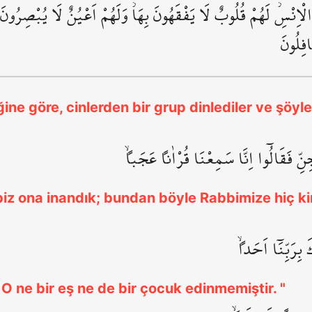
الْاِنْسِۘ لَهُمْ قُلُوبٌ لَا يَفْقَهُونَ بِهَاۘ وَلَهُمْ اَعْيُنٌ لَا يُبْصِرُونَ ب
افِلُونَ
ne göre, cinlerden bir grup dinlediler ve şöyle d
نِّ فَقَالُٓوا اِنَّا سَمِعْنَا قُرْاٰناً عَجَباًۙ
 biz ona inandık; bundan böyle Rabbimize hiç k
بِرَبِّنَٓا اَحَداًۙ
O ne bir eş ne de bir çocuk edinmemiştir. "