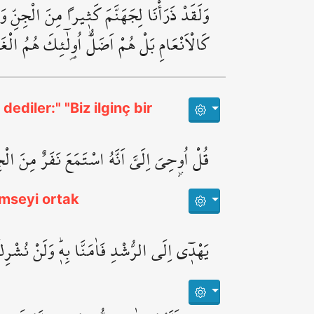
وَلَقَدْ ذَرَأْنَا لِجَهَنَّمَ كَث۪يراً مِنَ الْجِنِّ وَ
كَالْاَنْعَامِ بَلْ هُمْ اَضَلُّۜ اُو۬لٰٓئِكَ هُمُ الْغَ
ediler:" "Biz ilginç bir
قُلْ اُو۫حِيَ اِلَيَّ اَنَّهُ اسْتَمَعَ نَفَرٌ مِنَ الْجِ
imseyi ortak
يَهْد۪ٓي اِلَى الرُّشْدِ فَاٰمَنَّا بِه۪ۜ وَلَنْ نُشْرِكَ 