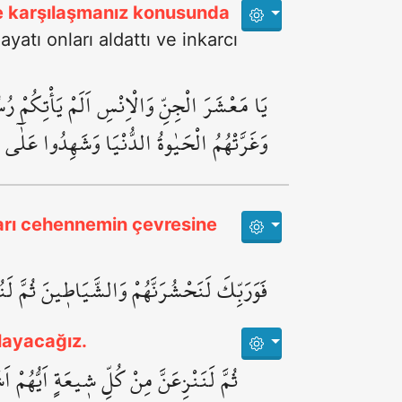
nle karşılaşmanız konusunda
yatı onları aldattı ve inkarcı
يَا مَعْشَرَ الْجِنِّ وَالْاِنْسِ اَلَمْ يَأْتِكُمْ رُ
وَغَرَّتْهُمُ الْحَيٰوةُ الدُّنْيَا وَشَهِدُوا عَلٰٓى ا
ları cehennemin çevresine
فَوَرَبِّكَ لَنَحْشُرَنَّهُمْ وَالشَّيَاط۪ينَ ثُمَّ لَن
klayacağız.
ثُمَّ لَنَنْزِعَنَّ مِنْ كُلِّ ش۪يعَةٍ اَيُّهُمْ ا