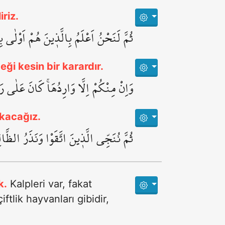
riz.
ثُمَّ لَنَحْنُ اَعْلَمُ بِالَّذ۪ينَ هُمْ اَوْلٰى ب
ği kesin bir karardır.
وَاِنْ مِنْكُمْ اِلَّا وَارِدُهَاۚ كَانَ عَلٰى ر
akacağız.
ثُمَّ نُنَجِّي الَّذ۪ينَ اتَّقَوْا وَنَذَرُ الظَّ
k.
Kalpleri var, fakat
ftlik hayvanları gibidir,