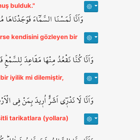
muş bulduk."
وَاَنَّا لَمَسْنَا السَّمَٓاءَ فَوَجَدْنَاهَا 
rse kendisini gözleyen bir
وَاَنَّا كُنَّا نَقْعُدُ مِنْهَا مَقَاعِدَ لِلسَّمْعِۜ 
r iyilik mi dilemiştir,
وَاَنَّا لَا نَدْر۪ٓي اَشَرٌّ اُر۪يدَ بِمَنْ فِي الْاَرْض
li tarikatlara (yollara)