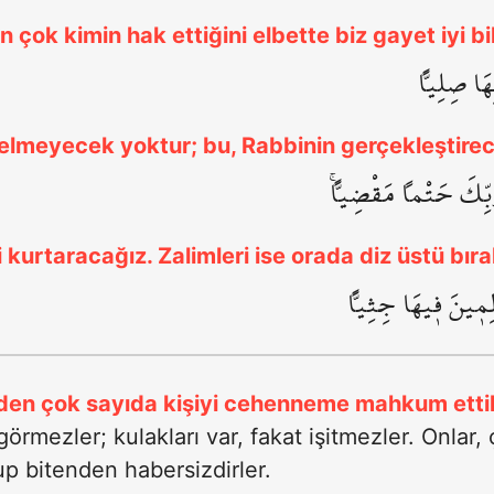
çok kimin hak ettiğini elbette biz gayet iyi bili
ِهَا صِلِياًّ
elmeyecek yoktur; bu, Rabbinin gerçekleştirece
َبِّكَ حَتْماً مَقْضِياًّۚ
i kurtaracağız. Zalimleri ise orada diz üstü bır
الِم۪ينَ ف۪يهَا جِثِياًّ
rden çok sayıda kişiyi cehenneme mahkum etti
örmezler; kulakları var, fakat işitmezler. Onlar, çi
up bitenden habersizdirler.