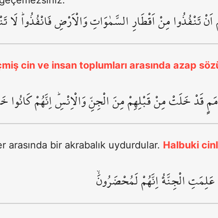
 geçemezsiniz.
اَنْ تَنْفُذُوا مِنْ اَقْطَارِ السَّمٰوَاتِ وَالْاَرْضِ فَانْفُذُواۜ لَا تَنْف
eçmiş cin ve insan toplumları arasında azap sö
اُمَمٍ قَدْ خَلَتْ مِنْ قَبْلِهِمْ مِنَ الْجِنِّ وَالْاِنْسِۜ اِنَّهُمْ كَانُوا خ
er arasında bir akrabalık uydurdular.
Halbuki cin
ْ عَلِمَتِ الْجِنَّةُ اِنَّهُمْ لَمُحْضَرُونَۙ