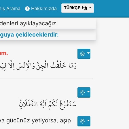
ТÜRKÇE
miş Arama
Hakkımızda
idenleri ayıklayacağız.
rguya çekileceklerdir:
ım.
وَمَا خَلَقْتُ الْجِنَّ وَالْاِنْسَ اِلَّا لِيَ
سَنَفْرُغُ لَكُمْ اَيُّهَ الثَّقَلَانِۚ
aya gücünüz yetiyorsa, aşıp