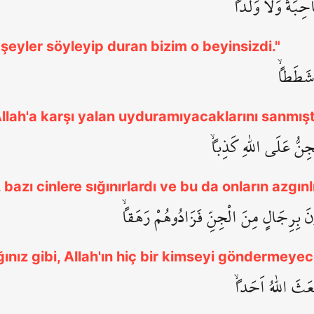
حِبَةً وَلَا وَلَداًۙ
şeyler söyleyip duran bizim o beyinsizdi."
 شَطَطاًۙ
 Allah'a karşı yalan uyduramıyacaklarını sanmışt
جِنُّ عَلَى اللّٰهِ كَذِباًۙ
 bazı cinlere sığınırlardı ve bu da onların azgınlık
نَ بِرِجَالٍ مِنَ الْجِنِّ فَزَادُوهُمْ رَهَقاًۙ
ığınız gibi, Allah'ın hiç bir kimseyi göndermeyec
عَثَ اللّٰهُ اَحَداًۙ