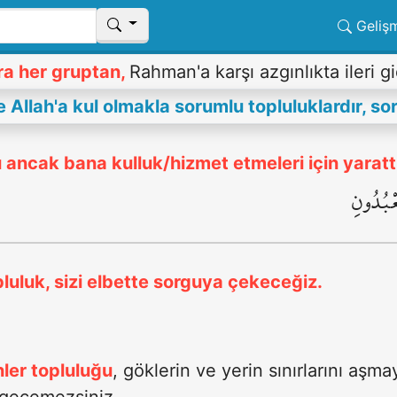
Geliş
ra her gruptan,
Rahman'a karşı azgınlıkta ileri g
de Allah'a kul olmakla sorumlu topluluklardır, so
rı ancak bana kulluk/hizmet etmeleri için yaratt
عْبُدُونِ
pluluk, sizi elbette sorguya çekeceğiz.
nler topluluğu
, göklerin ve yerin sınırlarını aşm