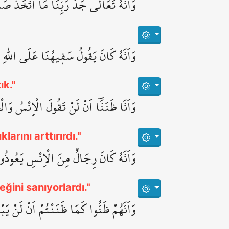
وَاَنَّهُ تَعَالٰى جَدُّ رَبِّنَا مَا اتَّخَذَ صَا
وَاَنَّهُ كَانَ يَقُولُ سَف۪يهُنَا عَلَى اللّٰهِ
ık."
وَاَنَّا ظَنَنَّٓا اَنْ لَنْ تَقُولَ الْاِنْسُ وَالْ
larını arttırırdı."
وَاَنَّهُ كَانَ رِجَالٌ مِنَ الْاِنْسِ يَعُوذُو
eğini sanıyorlardı."
وَاَنَّهُمْ ظَنُّوا كَمَا ظَنَنْتُمْ اَنْ لَنْ يَبْ