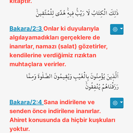
kitaptır.
ذٰلِكَ الْكِتَابُ لَا رَيْبَۚۛ ف۪يهِۚۛ هُدًى لِلْمُتَّق۪ينَۙ
Bakara/2:3
Onlar ki duyularıyla
algılayamadıkları gerçeklere de
inanırlar, namazı (salat) gözetirler,
kendilerine verdiğimiz rızıktan
muhtaçlara verirler.
اَلَّذ۪ينَ يُؤْمِنُونَ بِالْغَيْبِ وَيُق۪يمُونَ الصَّلٰوةَ وَمِمَّا
رَزَقْنَاهُمْ يُنْفِقُونَۙ
Bakara/2:4
Sana indirilene ve
senden önce indirilene inanırlar.
Ahiret konusunda da hiçbir kuşkuları
yoktur.