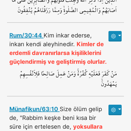
اَصَابَهُمْ وَالْمُق۪يمِي الصَّلٰوةِۙ وَمِمَّا رَزَقْنَاهُمْ يُنْفِقُونَ
Rum/30:44
Kim inkar ederse,
inkarı kendi aleyhinedir.
Kimler de
erdemli davranırlarsa kişiliklerini
güçlendirmiş ve geliştirmiş olurlar.
مَنْ كَفَرَ فَعَلَيْهِ كُفْرُهُۚ وَمَنْ عَمِلَ صَالِحاً فَلِاَنْفُسِهِمْ
يَمْهَدُونَۙ
Münafikun/63:10
Size ölüm gelip
de, "Rabbim keşke beni kısa bir
süre için ertelesen de,
yoksullara