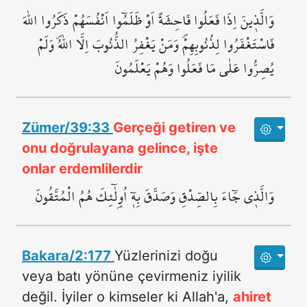
وَالَّذ۪ينَ اِذَا فَعَلُوا فَاحِشَةً اَوْ ظَلَمُٓوا اَنْفُسَهُمْ ذَكَرُوا اللّٰهَ
فَاسْتَغْفَرُوا لِذُنُوبِهِمْۖ وَمَنْ يَغْفِرُ الذُّنُوبَ اِلَّا اللّٰهُۖ وَلَمْ
يُصِرُّوا عَلٰى مَا فَعَلُوا وَهُمْ يَعْلَمُونَ
Zümer/39:33
Gerçeği getiren ve
onu doğrulayana gelince, işte
onlar erdemlilerdir
وَالَّذ۪ي جَٓاءَ بِالصِّدْقِ وَصَدَّقَ بِه۪ٓ اُو۬لٰٓئِكَ هُمُ الْمُتَّقُونَ
Bakara/2:177
Yüzlerinizi doğu
veya batı yönüne çevirmeniz iyilik
değil. İyiler o kimseler ki Allah'a,
ahiret