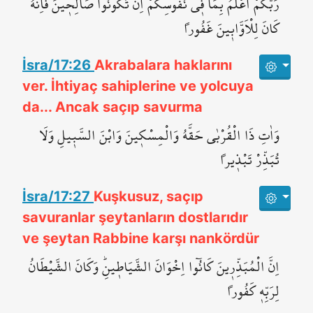
رَبُّكُمْ اَعْلَمُ بِمَا ف۪ي نُفُوسِكُمْۜ اِنْ تَكُونُوا صَالِح۪ينَ فَاِنَّهُ
كَانَ لِلْاَوَّاب۪ينَ غَفُوراً
İsra/17:26
Akrabalara haklarını
ver. İhtiyaç sahiplerine ve yolcuya
da... Ancak saçıp savurma
وَاٰتِ ذَا الْقُرْبٰى حَقَّهُ وَالْمِسْك۪ينَ وَابْنَ السَّب۪يلِ وَلَا
تُبَذِّرْ تَبْذ۪يراً
İsra/17:27
Kuşkusuz, saçıp
savuranlar şeytanların dostlarıdır
ve şeytan Rabbine karşı nankördür
اِنَّ الْمُبَذِّر۪ينَ كَانُٓوا اِخْوَانَ الشَّيَاط۪ينِۜ وَكَانَ الشَّيْطَانُ
لِرَبِّه۪ كَفُوراً