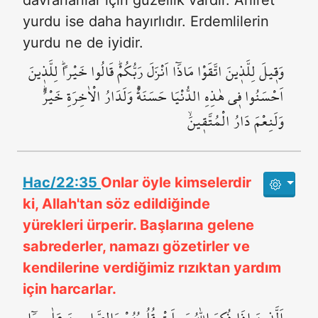
davrananlar için güzellik vardır. Ahiret
yurdu ise daha hayırlıdır. Erdemlilerin
yurdu ne de iyidir.
وَق۪يلَ لِلَّذ۪ينَ اتَّقَوْا مَاذَٓا اَنْزَلَ رَبُّكُمْۜ قَالُوا خَيْراًۜ لِلَّذ۪ينَ
اَحْسَنُوا ف۪ي هٰذِهِ الدُّنْيَا حَسَنَةٌۜ وَلَدَارُ الْاٰخِرَةِ خَيْرٌۜ
وَلَنِعْمَ دَارُ الْمُتَّق۪ينَۙ
Hac/22:35
Onlar öyle kimselerdir
ki, Allah'tan söz edildiğinde
yürekleri ürperir. Başlarına gelene
sabrederler, namazı gözetirler ve
kendilerine verdiğimiz rızıktan yardım
için harcarlar.
اَلَّذ۪ينَ اِذَا ذُكِرَ اللّٰهُ وَجِلَتْ قُلُوبُهُمْ وَالصَّابِر۪ينَ عَلٰى مَٓا