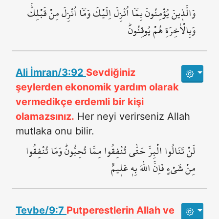
وَالَّذ۪ينَ يُؤْمِنُونَ بِمَٓا اُنْزِلَ اِلَيْكَ وَمَٓا اُنْزِلَ مِنْ قَبْلِكَۚ
وَبِالْاٰخِرَةِ هُمْ يُوقِنُونَۜ
Ali İmran/3:92
Sevdiğiniz
şeylerden ekonomik yardım olarak
vermedikçe erdemli bir kişi
olamazsınız.
Her neyi verirseniz Allah
mutlaka onu bilir.
لَنْ تَنَالُوا الْبِرَّ حَتّٰى تُنْفِقُوا مِمَّا تُحِبُّونَۜ وَمَا تُنْفِقُوا
مِنْ شَيْءٍ فَاِنَّ اللّٰهَ بِه۪ عَل۪يمٌ
Tevbe/9:7
Putperestlerin Allah ve