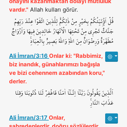
onayını kazanmaktan dolayı mutluluk
vardır."
Allah kulları görür.
قُلْ اَؤُ۬نَبِّئُكُمْ بِخَيْرٍ مِنْ ذٰلِكُمْۜ لِلَّذ۪ينَ اتَّقَوْا عِنْدَ رَبِّهِمْ
جَنَّاتٌ تَجْر۪ي مِنْ تَحْتِهَا الْاَنْهَارُ خَالِد۪ينَ ف۪يهَا وَاَزْوَاجٌ
مُطَهَّرَةٌ وَرِضْوَانٌ مِنَ اللّٰهِۜ وَاللّٰهُ بَص۪يرٌ بِالْعِبَادِۚ
Ali İmran/3:16
Onlar ki: "Rabbimiz,
biz inandık, günahlarımızı bağışla
ve bizi cehennem azabından koru,"
derler.
اَلَّذ۪ينَ يَقُولُونَ رَبَّنَٓا اِنَّـنَٓا اٰمَنَّا فَاغْفِرْ لَنَا ذُنُوبَنَا وَقِنَا
عَذَابَ النَّارِۚ
Ali İmran/3:17
Onlar,
sabredenlerdir, doğru sözlülerdir,