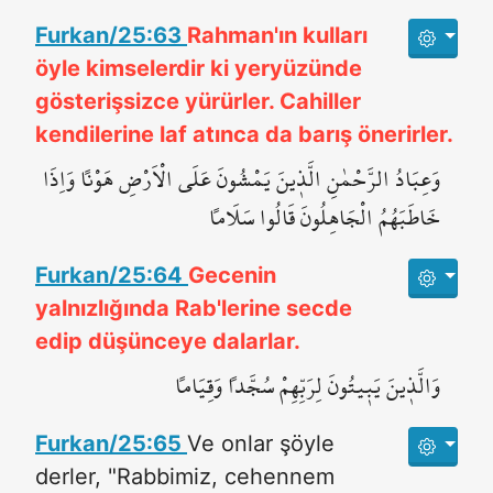
Furkan/25:63
Rahman'ın kulları
öyle kimselerdir ki yeryüzünde
gösterişsizce yürürler. Cahiller
kendilerine laf atınca da barış önerirler.
وَعِبَادُ الرَّحْمٰنِ الَّذ۪ينَ يَمْشُونَ عَلَى الْاَرْضِ هَوْناً وَاِذَا
خَاطَبَهُمُ الْجَاهِلُونَ قَالُوا سَلَاماً
Furkan/25:64
Gecenin
yalnızlığında Rab'lerine secde
edip düşünceye dalarlar.
وَالَّذ۪ينَ يَب۪يتُونَ لِرَبِّهِمْ سُجَّداً وَقِيَاماً
Furkan/25:65
Ve onlar şöyle
derler, "Rabbimiz, cehennem