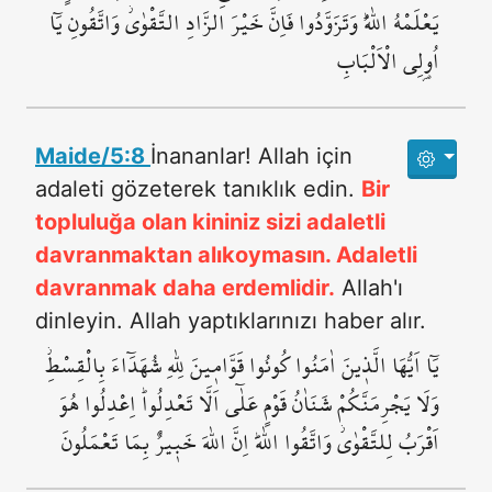
يَعْلَمْهُ اللّٰهُۜ وَتَزَوَّدُوا فَاِنَّ خَيْرَ الزَّادِ التَّقْوٰىۘ وَاتَّقُونِ يَٓا
اُو۬لِي الْاَلْبَابِ
Maide/5:8
İnananlar! Allah için
adaleti gözeterek tanıklık edin.
Bir
topluluğa olan kininiz sizi adaletli
davranmaktan alıkoymasın. Adaletli
davranmak daha erdemlidir.
Allah'ı
dinleyin. Allah yaptıklarınızı haber alır.
يَٓا اَيُّهَا الَّذ۪ينَ اٰمَنُوا كُونُوا قَوَّام۪ينَ لِلّٰهِ شُهَدَٓاءَ بِالْقِسْطِۘ
وَلَا يَجْرِمَنَّكُمْ شَنَاٰنُ قَوْمٍ عَلٰٓى اَلَّا تَعْدِلُواۜ اِعْدِلُوا۠ هُوَ
اَقْرَبُ لِلتَّقْوٰىۘ وَاتَّقُوا اللّٰهَۜ اِنَّ اللّٰهَ خَب۪يرٌ بِمَا تَعْمَلُونَ