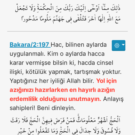
ذٰلِكَ مِمَّٓا اَوْحٰٓى اِلَيْكَ رَبُّكَ مِنَ الْحِكْمَةِۜ وَلَا تَجْعَلْ
مَعَ اللّٰهِ اِلٰهاً اٰخَرَ فَتُلْقٰى ف۪ي جَهَنَّمَ مَلُوماً مَدْحُوراً
Bakara/2:197
Hac, bilinen aylarda
uygulanmalı. Kim o aylarda hacca
karar vermişse bilsin ki, hacda cinsel
ilişki, kötülük yapmak, tartışmak yoktur.
Yaptığınız her iyiliği Allah bilir.
Yol için
azığınızı hazırlarken en hayırlı azığın
erdemlilik olduğunu unutmayın.
Anlayış
sahipleri! Beni dinleyin.
اَلْحَجُّ اَشْهُرٌ مَعْلُومَاتٌۚ فَمَنْ فَرَضَ ف۪يهِنَّ الْحَجَّ فَلَا رَفَثَ
وَلَا فُسُوقَ وَلَا جِدَالَ فِي الْحَجِّۜ وَمَا تَفْعَلُوا مِنْ خَيْرٍ