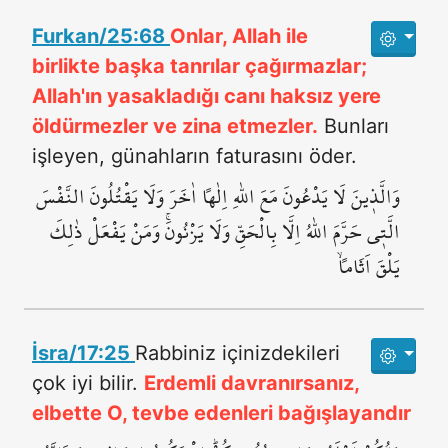
Furkan/25:68
Onlar, Allah ile
birlikte başka tanrılar çağırmazlar;
Allah'ın yasakladığı canı haksız yere
öldürmezler ve zina etmezler.
Bunları
işleyen, günahların faturasını öder.
وَالَّذ۪ينَ لَا يَدْعُونَ مَعَ اللّٰهِ اِلٰهاً اٰخَرَ وَلَا يَقْتُلُونَ النَّفْسَ
الَّت۪ي حَرَّمَ اللّٰهُ اِلَّا بِالْحَقِّ وَلَا يَزْنُونَۚ وَمَنْ يَفْعَلْ ذٰلِكَ
يَلْقَ اَثَاماًۙ
İsra/17:25
Rabbiniz içinizdekileri
çok iyi bilir.
Erdemli davranırsanız,
elbette O, tevbe edenleri bağışlayandır