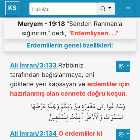
KS
Meryem - 19:18
"Senden Rahman'a
sığınırım," dedi,
"Erdemliysen. . ."
Erdemlilerin genel özellikleri:
Ali İmran/3:133
Rabbiniz
tarafından bağışlanmaya, eni
göklerle yeri kapsayan ve
erdemliler için
hazırlanmış olan cennete doğru koşun.
وَسَارِعُٓوا اِلٰى مَغْفِرَةٍ مِنْ رَبِّكُمْ وَجَنَّةٍ عَرْضُهَا
السَّمٰوَاتُ وَالْاَرْضُۙ اُعِدَّتْ لِلْمُتَّق۪ينَۙ
Ali İmran/3:134
O erdemliler ki