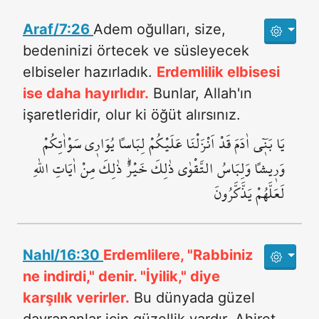
Araf/7:26
Adem oğulları, size,
bedeninizi örtecek ve süsleyecek
elbiseler hazırladık.
Erdemlilik elbisesi
ise daha hayırlıdır.
Bunlar, Allah'ın
işaretleridir, olur ki öğüt alırsınız.
يَا بَن۪ٓي اٰدَمَ قَدْ اَنْزَلْنَا عَلَيْكُمْ لِبَاساً يُوَار۪ي سَوْاٰتِكُمْ
وَر۪يشاً۠ وَلِبَاسُ التَّقْوٰى ذٰلِكَ خَيْرٌۜ ذٰلِكَ مِنْ اٰيَاتِ اللّٰهِ
لَعَلَّهُمْ يَذَّكَّرُونَ
Nahl/16:30
Erdemlilere, "Rabbiniz
ne indirdi," denir. "İyilik," diye
karşılık verirler.
Bu dünyada güzel