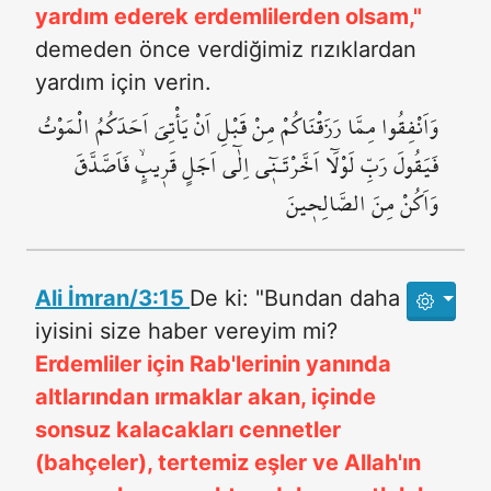
yardım ederek erdemlilerden olsam,"
demeden önce verdiğimiz rızıklardan
yardım için verin.
وَاَنْفِقُوا مِمَّا رَزَقْنَاكُمْ مِنْ قَبْلِ اَنْ يَأْتِيَ اَحَدَكُمُ الْمَوْتُ
فَيَقُولَ رَبِّ لَوْلَٓا اَخَّرْتَـن۪ٓي اِلٰٓى اَجَلٍ قَر۪يبٍۙ فَاَصَّدَّقَ
وَاَكُنْ مِنَ الصَّالِح۪ينَ
Ali İmran/3:15
De ki: "Bundan daha
iyisini size haber vereyim mi?
Erdemliler için Rab'lerinin yanında
altlarından ırmaklar akan, içinde
sonsuz kalacakları cennetler
(bahçeler), tertemiz eşler ve Allah'ın