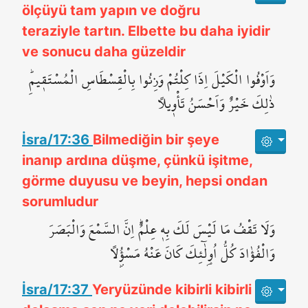
ölçüyü tam yapın ve doğru
teraziyle tartın. Elbette bu daha iyidir
ve sonucu daha güzeldir
وَاَوْفُوا الْكَيْلَ اِذَا كِلْتُمْ وَزِنُوا بِالْقِسْطَاسِ الْمُسْتَق۪يمِۜ
ذٰلِكَ خَيْرٌ وَاَحْسَنُ تَأْو۪يلاً
İsra/17:36
Bilmediğin bir şeye
inanıp ardına düşme, çünkü işitme,
görme duyusu ve beyin, hepsi ondan
sorumludur
وَلَا تَقْفُ مَا لَيْسَ لَكَ بِه۪ عِلْمٌۜ اِنَّ السَّمْعَ وَالْبَصَرَ
وَالْفُؤٰادَ كُلُّ اُو۬لٰٓئِكَ كَانَ عَنْهُ مَسْؤُ۫لاً
İsra/17:37
Yeryüzünde kibirli kibirli