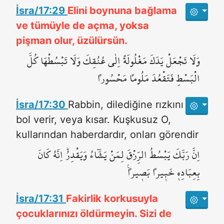
İsra/17:29
Elini boynuna bağlama
ve tümüyle de açma, yoksa
pişman olur, üzülürsün.
وَلَا تَجْعَلْ يَدَكَ مَغْلُولَةً اِلٰى عُنُقِكَ وَلَا تَبْسُطْهَا كُلَّ
الْبَسْطِ فَتَقْعُدَ مَلُوماً مَحْسُوراً
İsra/17:30
Rabbin, dilediğine rızkını
bol verir, veya kısar. Kuşkusuz O,
kullarından haberdardır, onları görendir
اِنَّ رَبَّكَ يَبْسُطُ الرِّزْقَ لِمَنْ يَشَٓاءُ وَيَقْدِرُۜ اِنَّهُ كَانَ
بِعِبَادِه۪ خَب۪يراً بَص۪يراً۟
İsra/17:31
Fakirlik korkusuyla
çocuklarınızı öldürmeyin. Sizi de