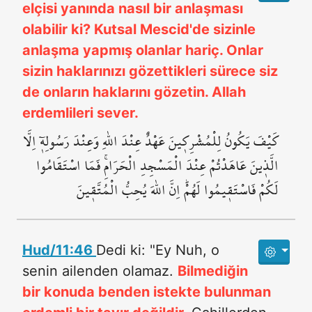
elçisi yanında nasıl bir anlaşması
olabilir ki? Kutsal Mescid'de sizinle
anlaşma yapmış olanlar hariç. Onlar
sizin haklarınızı gözettikleri sürece siz
de onların haklarını gözetin. Allah
erdemlileri sever.
كَيْفَ يَكُونُ لِلْمُشْرِك۪ينَ عَهْدٌ عِنْدَ اللّٰهِ وَعِنْدَ رَسُولِه۪ٓ اِلَّا
الَّذ۪ينَ عَاهَدْتُمْ عِنْدَ الْمَسْجِدِ الْحَرَامِۚ فَمَا اسْتَقَامُوا
لَكُمْ فَاسْتَق۪يمُوا لَهُمْۜ اِنَّ اللّٰهَ يُحِبُّ الْمُتَّق۪ينَ
Hud/11:46
Dedi ki: "Ey Nuh, o
senin ailenden olamaz.
Bilmediğin
bir konuda benden istekte bulunman