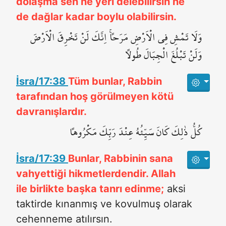
dolaşma sen ne yeri delebilirsin ne
de dağlar kadar boylu olabilirsin.
وَلَا تَمْشِ فِي الْاَرْضِ مَرَحاًۚ اِنَّكَ لَنْ تَخْرِقَ الْاَرْضَ
وَلَنْ تَبْلُغَ الْجِبَالَ طُولاً
İsra/17:38
Tüm bunlar, Rabbin
tarafından hoş görülmeyen kötü
davranışlardır.
كُلُّ ذٰلِكَ كَانَ سَيِّئُهُ عِنْدَ رَبِّكَ مَكْرُوهاً
İsra/17:39
Bunlar, Rabbinin sana
vahyettiği hikmetlerdendir. Allah
ile birlikte başka tanrı edinme;
aksi
taktirde kınanmış ve kovulmuş olarak
cehenneme atılırsın.