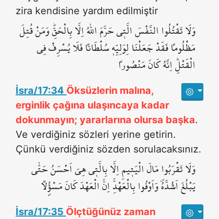
zira kendisine yardım edilmiştir
وَلَا تَقْتُلُوا النَّفْسَ الَّت۪ي حَرَّمَ اللّٰهُ اِلَّا بِالْحَقِّۜ وَمَنْ قُتِلَ
مَظْلُوماً فَقَدْ جَعَلْنَا لِوَلِيِّه۪ سُلْطَاناً فَلَا يُسْرِفْ فِي
الْقَتْلِۜ اِنَّهُ كَانَ مَنْصُوراً
İsra/17:34
Öksüzlerin malına,
erginlik çağına ulaşıncaya kadar
dokunmayın; yararlarına olursa başka
.
Ve verdiğiniz sözleri yerine getirin.
Çünkü verdiğiniz sözden sorulacaksınız.
وَلَا تَقْرَبُوا مَالَ الْيَت۪يمِ اِلَّا بِالَّت۪ي هِيَ اَحْسَنُ حَتّٰى
يَبْلُغَ اَشُدَّهُۖ وَاَوْفُوا بِالْعَهْدِۚ اِنَّ الْعَهْدَ كَانَ مَسْؤُ۫لاً
İsra/17:35
Ölçtüğünüz zaman