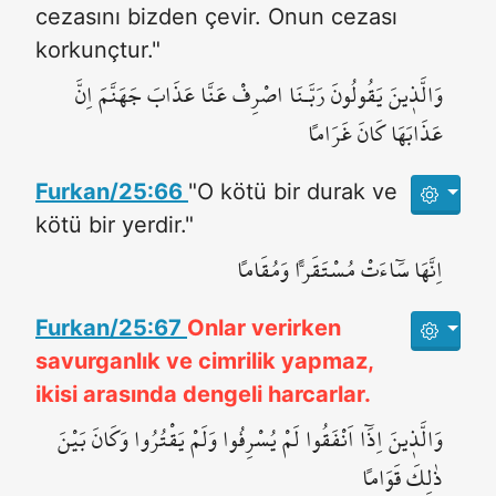
cezasını bizden çevir. Onun cezası
korkunçtur."
وَالَّذ۪ينَ يَقُولُونَ رَبَّـنَا اصْرِفْ عَنَّا عَذَابَ جَهَنَّمَۗ اِنَّ
عَذَابَهَا كَانَ غَرَاماًۗ
Furkan/25:66
"O kötü bir durak ve
kötü bir yerdir."
اِنَّهَا سَٓاءَتْ مُسْتَقَراًّ وَمُقَاماً
Furkan/25:67
Onlar verirken
savurganlık ve cimrilik yapmaz,
ikisi arasında dengeli harcarlar.
وَالَّذ۪ينَ اِذَٓا اَنْفَقُوا لَمْ يُسْرِفُوا وَلَمْ يَقْتُرُوا وَكَانَ بَيْنَ
ذٰلِكَ قَوَاماً