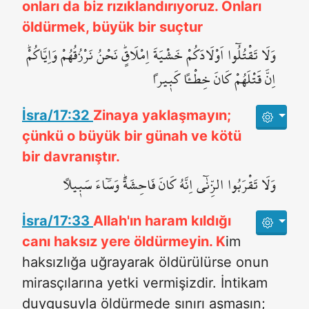
onları da biz rızıklandırıyoruz. Onları
öldürmek, büyük bir suçtur
وَلَا تَقْتُلُٓوا اَوْلَادَكُمْ خَشْيَةَ اِمْلَاقٍۜ نَحْنُ نَرْزُقُهُمْ وَاِيَّاكُمْۜ
اِنَّ قَتْلَهُمْ كَانَ خِطْـٔاً كَب۪يراً
İsra/17:32
Zinaya yaklaşmayın;
çünkü o büyük bir günah ve kötü
bir davranıştır.
وَلَا تَقْرَبُوا الزِّنٰٓى اِنَّهُ كَانَ فَاحِشَةًۜ وَسَٓاءَ سَب۪يلاً
İsra/17:33
Allah'ın haram kıldığı
canı haksız yere öldürmeyin. K
im
haksızlığa uğrayarak öldürülürse onun
mirasçılarına yetki vermişizdir. İntikam
duygusuyla öldürmede sınırı aşmasın;