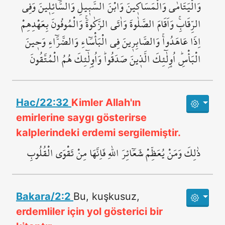
وَالْيَتَامٰى وَالْمَسَاك۪ينَ وَابْنَ السَّب۪يلِ وَالسَّٓائِل۪ينَ وَفِي
الرِّقَابِۚ وَاَقَامَ الصَّلٰوةَ وَاٰتَى الزَّكٰوةَۚ وَالْمُوفُونَ بِعَهْدِهِمْ
اِذَا عَاهَدُواۚ وَالصَّابِر۪ينَ فِي الْبَأْسَٓاءِ وَالضَّرَّٓاءِ وَح۪ينَ
الْبَأْسِۜ اُو۬لٰٓئِكَ الَّذ۪ينَ صَدَقُواۜ وَاُو۬لٰٓئِكَ هُمُ الْمُتَّقُونَ
Hac/22:32
Kimler Allah'ın
emirlerine saygı gösterirse
kalplerindeki erdemi sergilemiştir.
ذٰلِكَۗ وَمَنْ يُعَظِّمْ شَعَٓائِرَ اللّٰهِ فَاِنَّهَا مِنْ تَقْوَى الْقُلُوبِ
Bakara/2:2
Bu, kuşkusuz,
erdemliler için yol gösterici bir