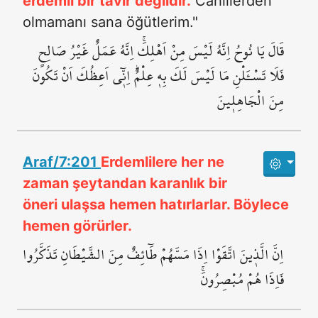
erdemli bir tavır değildir.
Cahillerden
olmamanı sana öğütlerim."
قَالَ يَا نُوحُ اِنَّهُ لَيْسَ مِنْ اَهْلِكَۚ اِنَّهُ عَمَلٌ غَيْرُ صَالِحٍۗ
فَلَا تَسْـَٔلْنِ مَا لَيْسَ لَكَ بِه۪ عِلْمٌۜ اِنّ۪ٓي اَعِظُكَ اَنْ تَكُونَ
مِنَ الْجَاهِل۪ينَ
Araf/7:201
Erdemlilere her ne
zaman şeytandan karanlık bir
öneri ulaşsa hemen hatırlarlar. Böylece
hemen görürler.
اِنَّ الَّذ۪ينَ اتَّقَوْا اِذَا مَسَّهُمْ طَٓائِفٌ مِنَ الشَّيْطَانِ تَذَكَّرُوا
فَاِذَا هُمْ مُبْصِرُونَۚ