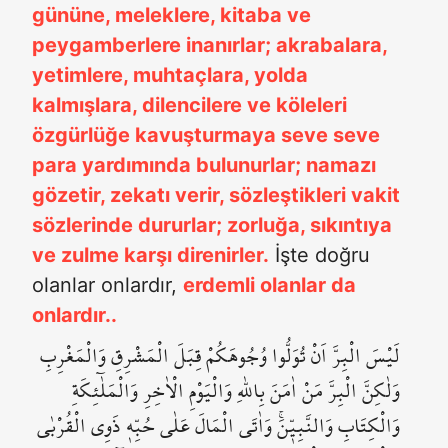
gününe, meleklere, kitaba ve
peygamberlere inanırlar; akrabalara,
yetimlere, muhtaçlara, yolda
kalmışlara, dilencilere ve köleleri
özgürlüğe kavuşturmaya seve seve
para yardımında bulunurlar; namazı
gözetir, zekatı verir, sözleştikleri vakit
sözlerinde dururlar; zorluğa, sıkıntıya
ve zulme karşı direnirler.
İşte doğru
olanlar onlardır,
erdemli olanlar da
onlardır..
لَيْسَ الْبِرَّ اَنْ تُوَلُّوا وُجُوهَكُمْ قِبَلَ الْمَشْرِقِ وَالْمَغْرِبِ
وَلٰكِنَّ الْبِرَّ مَنْ اٰمَنَ بِاللّٰهِ وَالْيَوْمِ الْاٰخِرِ وَالْمَلٰٓئِكَةِ
وَالْكِتَابِ وَالنَّبِيّ۪نَۚ وَاٰتَى الْمَالَ عَلٰى حُبِّه۪ ذَوِي الْقُرْبٰى