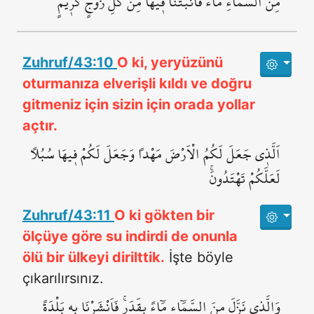
مِنَ السَّمَٓاءِ مَٓاءً فَاَنْبَتْنَا ف۪يهَا مِنْ كُلِّ زَوْجٍ كَر۪يمٍ
Zuhruf/43:10
O ki, yeryüzünü
oturmanıza elverişli kıldı ve doğru
gitmeniz için sizin için orada yollar
açtır.
اَلَّذ۪ي جَعَلَ لَكُمُ الْاَرْضَ مَهْداً وَجَعَلَ لَكُمْ ف۪يهَا سُبُلاً
لَعَلَّكُمْ تَهْتَدُونَۚ
Zuhruf/43:11
O ki gökten bir
ölçüye göre su indirdi de onunla
ölü bir ülkeyi dirilttik.
İşte böyle
çıkarılırsınız.
وَالَّذ۪ي نَزَّلَ مِنَ السَّمَٓاءِ مَٓاءً بِقَدَرٍۚ فَاَنْشَرْنَا بِه۪ بَلْدَةً