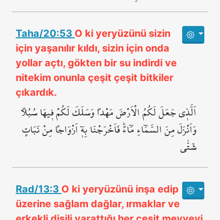
Taha/20:53
O ki yeryüzünü sizin
için yaşanılır kıldı, sizin için onda
yollar açtı, gökten bir su indirdi ve
nitekim onunla çeşit çeşit bitkiler
çıkardık.
اَلَّذ۪ي جَعَلَ لَكُمُ الْاَرْضَ مَهْداً وَسَلَكَ لَكُمْ ف۪يهَا سُبُلاً
وَاَنْزَلَ مِنَ السَّمَٓاءِ مَٓاءًۜ فَاَخْرَجْنَا بِه۪ٓ اَزْوَاجاً مِنْ نَبَاتٍ
شَتّٰى
Rad/13:3
O ki yeryüzünü inşa edip
üzerine sağlam dağlar, ırmaklar ve
erkekli dişili yarattığı her çeşit meyveyi