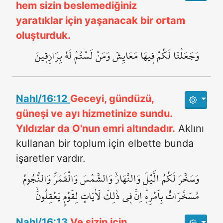
hem sizin beslemediğiniz
yaratıklar için yaşanacak bir ortam
oluşturduk.
وَجَعَلْنَا لَكُمْ ف۪يهَا مَعَايِشَ وَمَنْ لَسْتُمْ لَهُ بِرَازِق۪ينَ
Nahl/16:12
Geceyi, gündüzü,
güneşi ve ayı hizmetinize sundu.
Yıldızlar da O'nun emri altındadır.
Aklını
kullanan bir toplum için elbette bunda
işaretler vardır.
وَسَخَّرَ لَكُمُ الَّيْلَ وَالنَّهَارَۙ وَالشَّمْسَ وَالْقَمَرَۜ وَالنُّجُومُ
مُسَخَّرَاتٌ بِاَمْرِه۪ۜ اِنَّ ف۪ي ذٰلِكَ لَاٰيَاتٍ لِقَوْمٍ يَعْقِلُونَۙ
Nahl/16:13
Ve sizin için