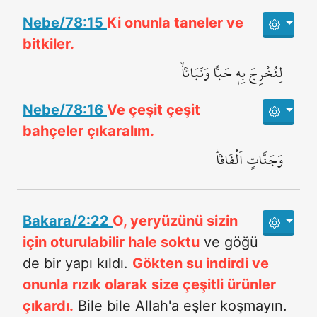
Nebe/78:15
Ki onunla taneler ve
bitkiler.
لِنُخْرِجَ بِه۪ حَباًّ وَنَبَاتاًۙ
Nebe/78:16
Ve çeşit çeşit
bahçeler çıkaralım.
وَجَنَّاتٍ اَلْفَافاًۜ
Bakara/2:22
O, yeryüzünü sizin
için oturulabilir hale soktu
ve göğü
de bir yapı kıldı.
Gökten su indirdi ve
onunla rızık olarak size çeşitli ürünler
çıkardı.
Bile bile Allah'a eşler koşmayın.