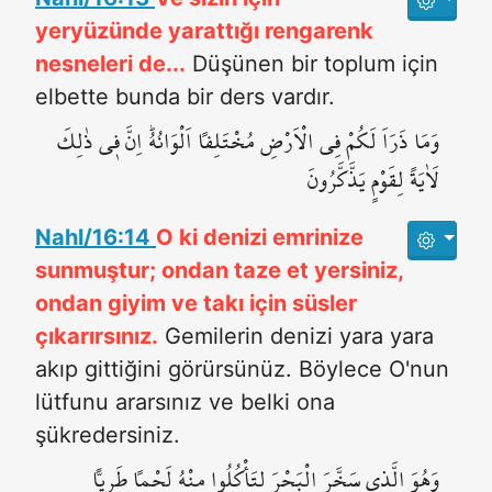
yeryüzünde yarattığı rengarenk
nesneleri de...
Düşünen bir toplum için
elbette bunda bir ders vardır.
وَمَا ذَرَاَ لَكُمْ فِي الْاَرْضِ مُخْتَلِفاً اَلْوَانُهُۜ اِنَّ ف۪ي ذٰلِكَ
لَاٰيَةً لِقَوْمٍ يَذَّكَّرُونَ
Nahl/16:14
O ki denizi emrinize
sunmuştur; ondan taze et yersiniz,
ondan giyim ve takı için süsler
çıkarırsınız.
Gemilerin denizi yara yara
akıp gittiğini görürsünüz. Böylece O'nun
lütfunu ararsınız ve belki ona
şükredersiniz.
وَهُوَ الَّذ۪ي سَخَّرَ الْبَحْرَ لِتَأْكُلُوا مِنْهُ لَحْماً طَرِياًّ