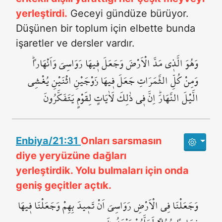
yerleştirdi.
Geceyi gündüze bürüyor.
Düşünen bir toplum için elbette bunda
işaretler ve dersler vardır.
وَهُوَ الَّذ۪ي مَدَّ الْاَرْضَ وَجَعَلَ ف۪يهَا رَوَاسِيَ وَاَنْهَاراًۜ
وَمِنْ كُلِّ الثَّمَرَاتِ جَعَلَ ف۪يهَا زَوْجَيْنِ اثْنَيْنِ يُغْشِي
الَّيْلَ النَّهَارَۜ اِنَّ ف۪ي ذٰلِكَ لَاٰيَاتٍ لِقَوْمٍ يَتَفَكَّرُونَ
Enbiya/21:31
Onları sarsmasın
diye yeryüzüne dağları
yerleştirdik. Yolu bulmaları için onda
geniş geçitler açtık.
وَجَعَلْنَا فِي الْاَرْضِ رَوَاسِيَ اَنْ تَم۪يدَ بِهِمْ وَجَعَلْنَا ف۪يهَا