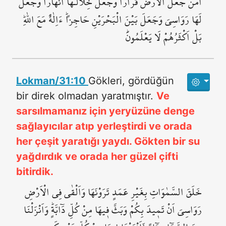
اَمَّنْ جَعَلَ الْاَرْضَ قَرَاراً وَجَعَلَ خِلَالَـهَٓا اَنْهَاراً وَجَعَلَ
لَهَا رَوَاسِيَ وَجَعَلَ بَيْنَ الْبَحْرَيْنِ حَاجِزاًۜ ءَاِلٰهٌ مَعَ اللّٰهِۜ
بَلْ اَكْثَرُهُمْ لَا يَعْلَمُونَۜ
Lokman/31:10
Gökleri, gördüğün
bir direk olmadan yaratmıştır.
Ve
sarsılmamanız için yeryüzüne denge
sağlayıcılar atıp yerleştirdi ve orada
her çeşit yaratığı yaydı. Gökten bir su
yağdırdık ve orada her güzel çifti
bitirdik.
خَلَقَ السَّمٰوَاتِ بِغَيْرِ عَمَدٍ تَرَوْنَهَا وَاَلْقٰى فِي الْاَرْضِ
رَوَاسِيَ اَنْ تَم۪يدَ بِكُمْ وَبَثَّ ف۪يهَا مِنْ كُلِّ دَٓابَّةٍۜ وَاَنْزَلْنَا