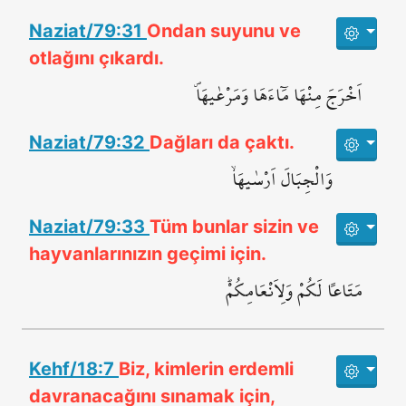
Naziat/79:31
Ondan suyunu ve
otlağını çıkardı.
اَخْرَجَ مِنْهَا مَٓاءَهَا وَمَرْعٰيهَاۖ
Naziat/79:32
Dağları da çaktı.
وَالْجِبَالَ اَرْسٰيهَاۙ
Naziat/79:33
Tüm bunlar sizin ve
hayvanlarınızın geçimi için.
مَتَاعاً لَكُمْ وَلِاَنْعَامِكُمْۜ
Kehf/18:7
Biz, kimlerin erdemli
davranacağını sınamak için,