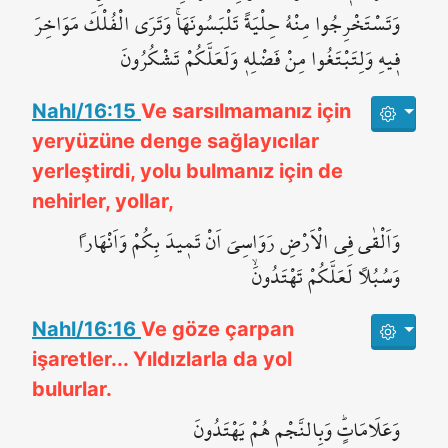
وَتَسْتَخْرِجُوا مِنْهُ حِلْيَةً تَلْبَسُونَهَاۚ وَتَرَى الْفُلْكَ مَوَاخِرَ
ف۪يهِ وَلِتَبْتَغُوا مِنْ فَضْلِه۪ وَلَعَلَّكُمْ تَشْكُرُونَ
Nahl/16:15
Ve sarsılmamanız için
yeryüzüne denge sağlayıcılar
yerleştirdi, yolu bulmanız için de
nehirler, yollar,
وَاَلْقٰى فِي الْاَرْضِ رَوَاسِيَ اَنْ تَم۪يدَ بِكُمْ وَاَنْهَاراً
وَسُبُلاً لَعَلَّكُمْ تَهْتَدُونَۙ
Nahl/16:16
Ve göze çarpan
işaretler... Yıldızlarla da yol
bulurlar.
وَعَلَامَاتٍۜ وَبِالنَّجْمِ هُمْ يَهْتَدُونَ