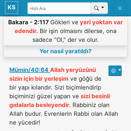
KS
Bakara - 2:117
Gökleri ve
yeri yoktan var
edendir.
Bir işin olmasını dilerse, ona
sadece "Ol," der ve olur.
Yer nasıl yaratıldı?
Mümin/40:64
Allah yeryüzünü
sizin için bir yerleşim
ve göğü de
bir yapı kılandır. Sizi biçimlendirip
biçiminizi güzel yapan ve
sizi besinli
gıdalarla besleyendir.
Rabbiniz olan
Allah budur. Evrenlerin Rabbi olan Allah
ne yücedir!