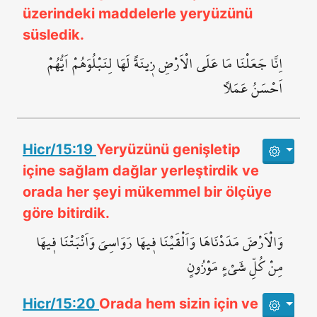
üzerindeki maddelerle yeryüzünü
süsledik.
اِنَّا جَعَلْنَا مَا عَلَى الْاَرْضِ ز۪ينَةً لَهَا لِنَبْلُوَهُمْ اَيُّهُمْ
اَحْسَنُ عَمَلاً
Hicr/15:19
Yeryüzünü genişletip
içine sağlam dağlar yerleştirdik ve
orada her şeyi mükemmel bir ölçüye
göre bitirdik.
وَالْاَرْضَ مَدَدْنَاهَا وَاَلْقَيْنَا ف۪يهَا رَوَاسِيَ وَاَنْبَتْنَا ف۪يهَا
مِنْ كُلِّ شَيْءٍ مَوْزُونٍ
Hicr/15:20
Orada hem sizin için ve