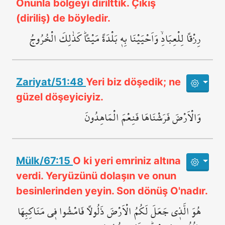
Onunla bölgeyi dirilttik. Çıkış
(diriliş) de böyledir.
رِزْقاً لِلْعِبَادِۙ وَاَحْيَيْنَا بِه۪ بَلْدَةً مَيْتاًۜ كَذٰلِكَ الْخُرُوجُ
Zariyat/51:48
Yeri biz döşedik; ne
güzel döşeyiciyiz.
وَالْاَرْضَ فَرَشْنَاهَا فَنِعْمَ الْمَاهِدُونَ
Mülk/67:15
O ki yeri emriniz altına
verdi. Yeryüzünü dolaşın ve onun
besinlerinden yeyin. Son dönüş O'nadır.
هُوَ الَّذ۪ي جَعَلَ لَكُمُ الْاَرْضَ ذَلُولاً فَامْشُوا ف۪ي مَنَاكِبِهَا