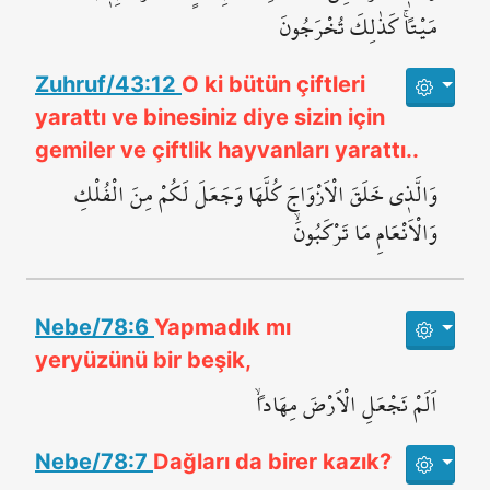
مَيْتاًۚ كَذٰلِكَ تُخْرَجُونَ
Zuhruf/43:12
O ki bütün çiftleri
yarattı ve binesiniz diye sizin için
gemiler ve çiftlik hayvanları yarattı..
وَالَّذ۪ي خَلَقَ الْاَزْوَاجَ كُلَّهَا وَجَعَلَ لَكُمْ مِنَ الْفُلْكِ
وَالْاَنْعَامِ مَا تَرْكَبُونَۙ
Nebe/78:6
Yapmadık mı
yeryüzünü bir beşik,
اَلَمْ نَجْعَلِ الْاَرْضَ مِهَاداًۙ
Nebe/78:7
Dağları da birer kazık?