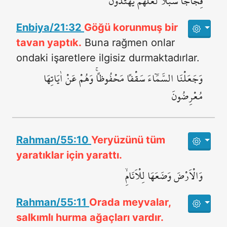
فِجَاجاً سُبُلاً لَعَلَّهُمْ يَهْتَدُونَ
Enbiya/21:32
Göğü korunmuş bir
tavan yaptık.
Buna rağmen onlar
ondaki işaretlere ilgisiz durmaktadırlar.
وَجَعَلْنَا السَّمَٓاءَ سَقْفاً مَحْفُوظاًۚ وَهُمْ عَنْ اٰيَاتِهَا
مُعْرِضُونَ
Rahman/55:10
Yeryüzünü tüm
yaratıklar için yarattı.
وَالْاَرْضَ وَضَعَهَا لِلْاَنَامِۙ
Rahman/55:11
Orada meyvalar,
salkımlı hurma ağaçları vardır.