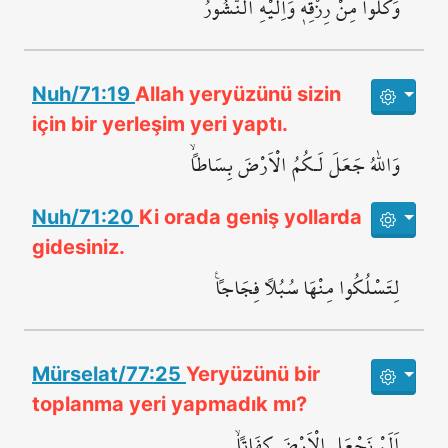
وَكُلُوا مِنْ رِزْقِه۪ۜ وَاِلَيْهِ النُّشُورُ
Nuh/71:19
Allah yeryüzünü sizin
için bir yerleşim yeri yaptı.
وَاللّٰهُ جَعَلَ لَـكُمُ الْاَرْضَ بِسَاطاًۙ
Nuh/71:20
Ki orada geniş yollarda
gidesiniz.
لِتَسْلُكُوا مِنْهَا سُبُلاً فِجَاجاً۟
Mürselat/77:25
Yeryüzünü bir
toplanma yeri yapmadık mı?
اَلَمْ نَجْعَلِ الْاَرْضَ كِفَاتاًۙ