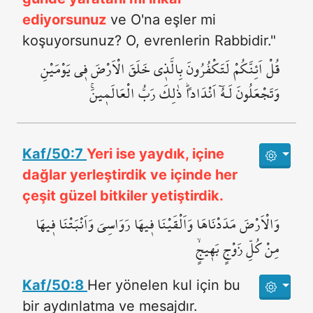
ediyorsunuz
ve O'na eşler mi
koşuyorsunuz? O, evrenlerin Rabbidir."
قُلْ اَئِنَّكُمْ لَتَكْفُرُونَ بِالَّذ۪ي خَلَقَ الْاَرْضَ ف۪ي يَوْمَيْنِ
وَتَجْعَلُونَ لَـهُٓ اَنْدَاداًۜ ذٰلِكَ رَبُّ الْعَالَم۪ينَۚ
Kaf/50:7
Yeri ise yaydık, içine
dağlar yerleştirdik ve içinde her
çeşit güzel bitkiler yetiştirdik.
وَالْاَرْضَ مَدَدْنَاهَا وَاَلْقَيْنَا ف۪يهَا رَوَاسِيَ وَاَنْبَتْنَا ف۪يهَا
مِنْ كُلِّ زَوْجٍ بَه۪يجٍۙ
Kaf/50:8
Her yönelen kul için bu
bir aydınlatma ve mesajdır.