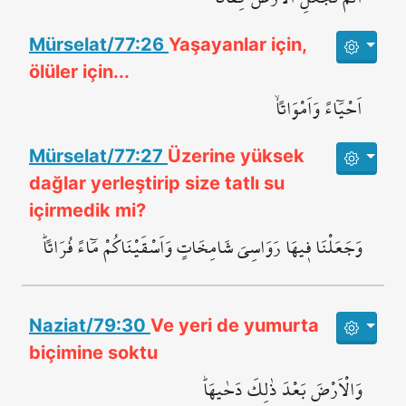
Mürselat/77:26
Yaşayanlar için,
ölüler için...
اَحْيَٓاءً وَاَمْوَاتاًۙ
Mürselat/77:27
Üzerine yüksek
dağlar yerleştirip size tatlı su
içirmedik mi?
وَجَعَلْنَا ف۪يهَا رَوَاسِيَ شَامِخَاتٍ وَاَسْقَيْنَاكُمْ مَٓاءً فُرَاتاًۜ
Naziat/79:30
Ve yeri de yumurta
biçimine soktu
وَالْاَرْضَ بَعْدَ ذٰلِكَ دَحٰيهَاۜ