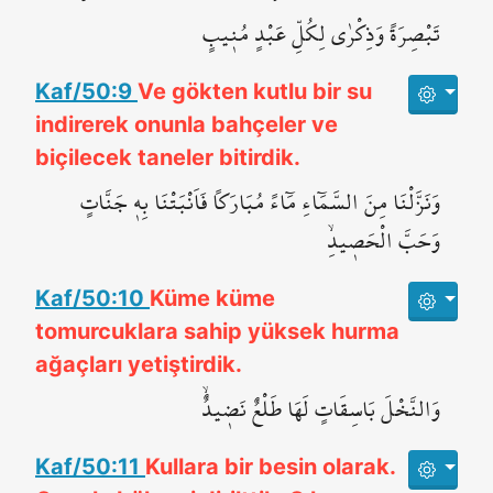
تَبْصِرَةً وَذِكْرٰى لِكُلِّ عَبْدٍ مُن۪يبٍ
Kaf/50:9
Ve gökten kutlu bir su
indirerek onunla bahçeler ve
biçilecek taneler bitirdik.
وَنَزَّلْنَا مِنَ السَّمَٓاءِ مَٓاءً مُبَارَكاً فَاَنْبَتْنَا بِه۪ جَنَّاتٍ
وَحَبَّ الْحَص۪يدِۙ
Kaf/50:10
Küme küme
tomurcuklara sahip yüksek hurma
ağaçları yetiştirdik.
وَالنَّخْلَ بَاسِقَاتٍ لَهَا طَلْعٌ نَض۪يدٌۙ
Kaf/50:11
Kullara bir besin olarak.