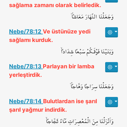
sağlama zamanı olarak belirledik.
وَجَعَلْنَا النَّهَارَ مَعَاشاًۖ
Nebe/78:12
Ve üstünüze yedi
sağlamı kurduk.
وَبَنَيْنَا فَوْقَـكُمْ سَبْعاً شِدَاداًۙ
Nebe/78:13
Parlayan bir lamba
yerleştirdik.
وَجَعَلْنَا سِرَاجاً وَهَّاجاًۖ
Nebe/78:14
Bulutlardan ise şarıl
şarıl yağmur indirdik.
وَاَنْزَلْنَا مِنَ الْمُعْصِرَاتِ مَٓاءً ثَجَّاجاًۙ