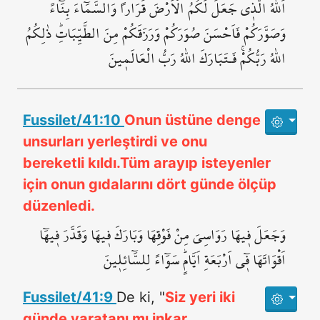
اَللّٰهُ الَّذ۪ي جَعَلَ لَكُمُ الْاَرْضَ قَرَاراً وَالسَّمَٓاءَ بِنَٓاءً
وَصَوَّرَكُمْ فَاَحْسَنَ صُوَرَكُمْ وَرَزَقَكُمْ مِنَ الطَّيِّبَاتِۜ ذٰلِكُمُ
اللّٰهُ رَبُّكُمْۚ فَـتَبَارَكَ اللّٰهُ رَبُّ الْعَالَم۪ينَ
Fussilet/41:10
Onun üstüne denge
unsurları yerleştirdi ve onu
bereketli kıldı.Tüm arayıp isteyenler
için onun gıdalarını dört günde ölçüp
düzenledi.
وَجَعَلَ ف۪يهَا رَوَاسِيَ مِنْ فَوْقِهَا وَبَارَكَ ف۪يهَا وَقَدَّرَ ف۪يهَٓا
اَقْوَاتَهَا ف۪ٓي اَرْبَعَةِ اَيَّامٍۜ سَوَٓاءً لِلسَّٓائِل۪ينَ
Fussilet/41:9
De ki, "
Siz yeri iki
günde yaratanı mı inkar