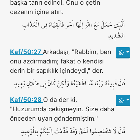
başka tanrı edindi. Onu o çetin
cezanın içine atın.
اَلَّذ۪ي جَعَلَ مَعَ اللّٰهِ اِلٰهاً اٰخَرَ فَاَلْقِيَاهُ فِي الْعَذَابِ
الشَّد۪يدِ
Kaf/50:27
Arkadaşı, "Rabbim, ben
onu azdırmadım; fakat o kendisi
derin bir sapıklık içindeydi," der.
قَالَ قَر۪ينُهُ رَبَّنَا مَٓا اَطْغَيْتُهُ وَلٰكِنْ كَانَ ف۪ي ضَلَالٍ بَع۪يدٍ
Kaf/50:28
O da der ki,
"Huzurumda cekişmeyin. Size daha
önceden uyarı göndermiştim."
قَالَ لَا تَخْتَصِمُوا لَدَيَّ وَقَدْ قَدَّمْتُ اِلَيْكُمْ بِالْوَع۪يدِ