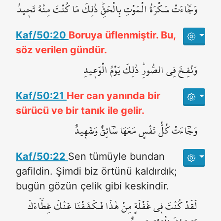
وَجَٓاءَتْ سَكْرَةُ الْمَوْتِ بِالْحَقِّۜ ذٰلِكَ مَا كُنْتَ مِنْهُ تَح۪يدُ
Kaf/50:20
Boruya üflenmiştir. Bu,
söz verilen gündür.
وَنُفِـخَ فِي الصُّورِۜ ذٰلِكَ يَوْمُ الْوَع۪يدِ
Kaf/50:21
Her can yanında bir
sürücü ve bir tanık ile gelir.
وَجَٓاءَتْ كُلُّ نَفْسٍ مَعَهَا سَٓائِقٌ وَشَه۪يدٌ
Kaf/50:22
Sen tümüyle bundan
gafildin. Şimdi biz örtünü kaldırdık;
bugün gözün çelik gibi keskindir.
لَقَدْ كُنْتَ ف۪ي غَفْلَةٍ مِنْ هٰذَا فَـكَشَفْنَا عَنْكَ غِطَٓاءَكَ