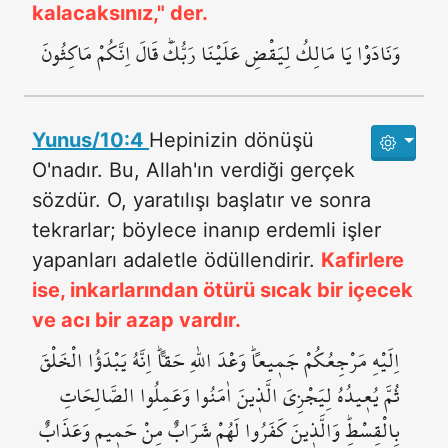
kalacaksınız," der.
وَنَادَوْا يَا مَالِكُ لِيَقْضِ عَلَيْنَا رَبُّكَۜ قَالَ اِنَّكُمْ مَاكِثُونَ
Yunus/10:4
Hepinizin dönüşü
O'nadır. Bu, Allah'ın verdiği gerçek
sözdür. O, yaratılışı başlatır ve sonra
tekrarlar; böylece inanıp erdemli işler
yapanları adaletle ödüllendirir.
Kafirlere
ise, inkarlarından ötürü sıcak bir içecek
ve acı bir azap vardır.
اِلَيْهِ مَرْجِعُكُمْ جَم۪يعاًۜ وَعْدَ اللّٰهِ حَقاًّۜ اِنَّهُ يَبْدَؤُا الْخَلْقَ
ثُمَّ يُع۪يدُهُ لِيَجْزِيَ الَّذ۪ينَ اٰمَنُوا وَعَمِلُوا الصَّالِحَاتِ
بِالْقِسْطِۜ وَالَّذ۪ينَ كَفَرُوا لَهُمْ شَرَابٌ مِنْ حَم۪يمٍ وَعَذَابٌ