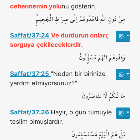
cehennemin yolu
nu gösterin.
مِنْ دُونِ اللّٰهِ فَاهْدُوهُمْ اِلٰى صِرَاطِ الْجَح۪يمِۙ
Saffat/37:24
Ve durdurun onları;
sorguya çekileceklerdir.
وَقِفُوهُمْ اِنَّهُمْ مَسْؤُ۫لُونَۙ
Saffat/37:25
"Neden bir birinize
yardım etmiyorsunuz?"
مَا لَـكُمْ لَا تَنَاصَرُونَ
Saffat/37:26
Hayır, o gün tümüyle
teslim olmuşlardır.
بَلْ هُمُ الْيَوْمَ مُسْتَسْلِمُونَ