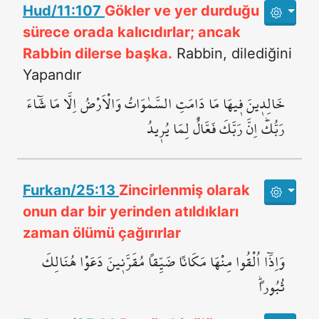
Hud/11:107
Gökler ve yer durduğu
sürece orada kalıcıdırlar; ancak
Rabbin dilerse başka.
Rabbin, dilediğini
Yapandır
خَالِد۪ينَ ف۪يهَا مَا دَامَتِ السَّمٰوَاتُ وَالْاَرْضُ اِلَّا مَا شَٓاءَ
رَبُّكَۜ اِنَّ رَبَّكَ فَعَّالٌ لِمَا يُر۪يدُ
Furkan/25:13
Zincirlenmiş olarak
onun dar bir yerinden atıldıkları
zaman ölümü çağırırlar
وَاِذَٓا اُلْقُوا مِنْهَا مَكَاناً ضَيِّقاً مُقَرَّن۪ينَ دَعَوْا هُنَالِكَ
ثُبُوراًۜ