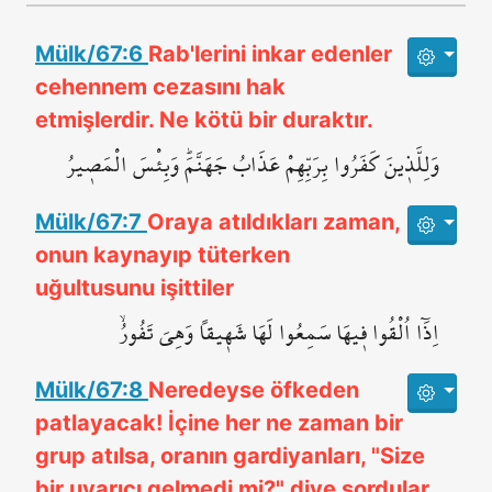
Mülk/67:6
Rab'lerini inkar edenler
cehennem cezasını hak
etmişlerdir. Ne kötü bir duraktır.
وَلِلَّذ۪ينَ كَفَرُوا بِرَبِّهِمْ عَذَابُ جَهَنَّمَۜ وَبِئْسَ الْمَص۪يرُ
Mülk/67:7
Oraya atıldıkları zaman,
onun kaynayıp tüterken
uğultusunu işittiler
اِذَٓا اُلْقُوا ف۪يهَا سَمِعُوا لَهَا شَه۪يقاً وَهِيَ تَفُورُۙ
Mülk/67:8
Neredeyse öfkeden
patlayacak! İçine her ne zaman bir
grup atılsa, oranın gardiyanları, "Size
bir uyarıcı gelmedi mi?" diye sordular.