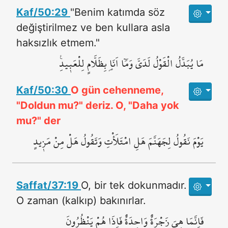
Kaf/50:29
"Benim katımda söz
değiştirilmez ve ben kullara asla
haksızlık etmem."
مَا يُبَدَّلُ الْقَوْلُ لَدَيَّ وَمَٓا اَنَا۬ بِظَلَّامٍ لِلْعَب۪يدِ۟
Kaf/50:30
O gün cehenneme,
"Doldun mu?" deriz. O, "Daha yok
mu?" der
يَوْمَ نَقُولُ لِجَهَنَّمَ هَلِ امْتَلَأْتِ وَتَقُولُ هَلْ مِنْ مَز۪يدٍ
Saffat/37:19
O, bir tek dokunmadır.
O zaman (kalkıp) bakınırlar.
فَاِنَّمَا هِيَ زَجْرَةٌ وَاحِدَةٌ فَاِذَا هُمْ يَنْظُرُونَ