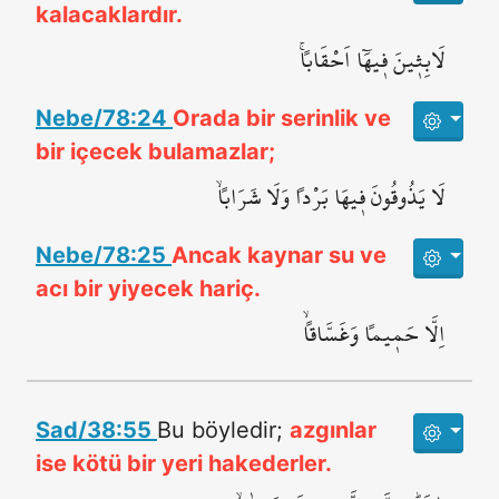
kalacaklardır.
لَابِث۪ينَ ف۪يهَٓا اَحْقَاباًۚ
Nebe/78:24
Orada bir serinlik ve
bir içecek bulamazlar;
لَا يَذُوقُونَ ف۪يهَا بَرْداً وَلَا شَرَاباًۙ
Nebe/78:25
Ancak kaynar su ve
acı bir yiyecek hariç.
اِلَّا حَم۪يماً وَغَسَّاقاًۙ
Sad/38:55
Bu böyledir;
azgınlar
ise kötü bir yeri hakederler.