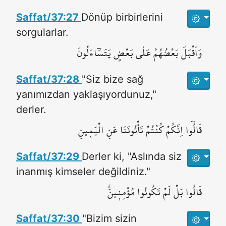
Saffat/37:27
Dönüp birbirlerini
sorgularlar.
وَاَقْبَلَ بَعْضُهُمْ عَلٰى بَعْضٍ يَتَسَٓاءَلُونَ
Saffat/37:28
"Siz bize sağ
yanımızdan yaklaşıyordunuz,"
derler.
قَالُٓوا اِنَّكُمْ كُنْتُمْ تَأْتُونَنَا عَنِ الْيَم۪ينِ
Saffat/37:29
Derler ki, "Aslında siz
inanmış kimseler değildiniz."
قَالُوا بَلْ لَمْ تَكُونُوا مُؤْمِن۪ينَۚ
Saffat/37:30
"Bizim sizin