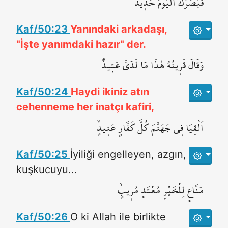
فَبَصَرُكَ الْيَوْمَ حَد۪يدٌ
Kaf/50:23
Yanındaki arkadaşı,
"İşte yanımdaki hazır" der.
وَقَالَ قَر۪ينُهُ هٰذَا مَا لَدَيَّ عَت۪يدٌۜ
Kaf/50:24
Haydi ikiniz atın
cehenneme her inatçı kafiri,
اَلْقِيَا ف۪ي جَهَنَّمَ كُلَّ كَفَّارٍ عَن۪يدٍۙ
Kaf/50:25
İyiliği engelleyen, azgın,
kuşkucuyu...
مَنَّاعٍ لِلْخَيْرِ مُعْتَدٍ مُر۪يبٍۙ
Kaf/50:26
O ki Allah ile birlikte