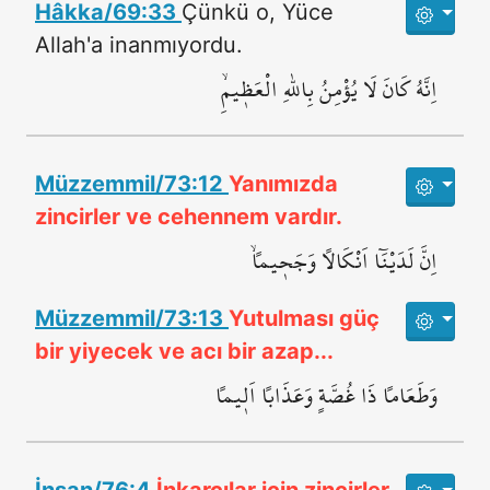
Hâkka/69:33
Çünkü o, Yüce
Allah'a inanmıyordu.
اِنَّهُ كَانَ لَا يُؤْمِنُ بِاللّٰهِ الْعَظ۪يمِۙ
Müzzemmil/73:12
Yanımızda
zincirler ve cehennem vardır.
اِنَّ لَدَيْنَٓا اَنْكَالاً وَجَح۪يماًۙ
Müzzemmil/73:13
Yutulması güç
bir yiyecek ve acı bir azap...
وَطَعَاماً ذَا غُصَّةٍ وَعَذَاباً اَل۪يماً