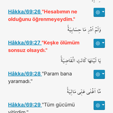
Hâkka/69:26
"Hesabımın ne
olduğunu öğrenmeyeydim."
وَلَمْ اَدْرِ مَا حِسَابِيَهْۚ
Hâkka/69:27
"Keşke ölümüm
sonsuz olsaydı."
يَا لَيْتَهَا كَانَتِ الْقَاضِيَةَۚ
Hâkka/69:28
"Param bana
yaramadı."
مَٓا اَغْنٰى عَنّ۪ي مَالِيَهْۚ
Hâkka/69:29
"Tüm gücümü
yitirdim."