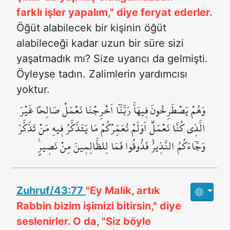
farklı işler yapalım," diye feryat ederler.
Öğüt alabilecek bir kişinin öğüt
alabileceği kadar uzun bir süre sizi
yaşatmadık mı? Size uyarıcı da gelmişti.
Öyleyse tadın. Zalimlerin yardımcısı
yoktur.
وَهُمْ يَصْطَرِخُونَ ف۪يهَاۚ رَبَّنَٓا اَخْرِجْنَا نَعْمَلْ صَالِحاً غَيْرَ
الَّذ۪ي كُنَّا نَعْمَلُۜ اَوَلَمْ نُعَمِّرْكُمْ مَا يَتَذَكَّرُ ف۪يهِ مَنْ تَذَكَّرَ
وَجَٓاءَكُمُ النَّذ۪يرُۜ فَذُوقُوا فَمَا لِلظَّالِم۪ينَ مِنْ نَص۪يرٍ۟
Zuhruf/43:77
"Ey Malik, artık
Rabbin bizim işimizi bitirsin," diye
seslenirler. O da, "Siz böyle