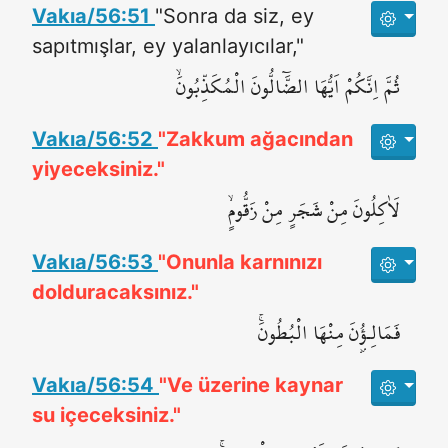
Vakıa/56:51
"Sonra da siz, ey
sapıtmışlar, ey yalanlayıcılar,"
ثُمَّ اِنَّكُمْ اَيُّهَا الضَّٓالُّونَ الْمُكَذِّبُونَۙ
Vakıa/56:52
"Zakkum ağacından
yiyeceksiniz."
لَاٰكِلُونَ مِنْ شَجَرٍ مِنْ زَقُّومٍۙ
Vakıa/56:53
"Onunla karnınızı
dolduracaksınız."
فَمَالِـؤُ۫نَ مِنْهَا الْبُطُونَۚ
Vakıa/56:54
"Ve üzerine kaynar
su içeceksiniz."