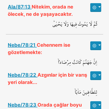
Ala/87:13
Nitekim, orada ne
ölecek, ne de yaşayacaktır.
ثُمَّ لَا يَمُوتُ ف۪يهَا وَلَا يَحْيٰىۜ
Nebe/78:21
Cehennem ise
gözetlemekte:
اِنَّ جَهَنَّمَ كَانَتْ مِرْصَاداًۙ
Nebe/78:22
Azgınlar için bir varış
yeri olarak...
لِلطَّاغ۪ينَ مَاٰباًۙ
Nebe/78:23
Orada çağlar boyu