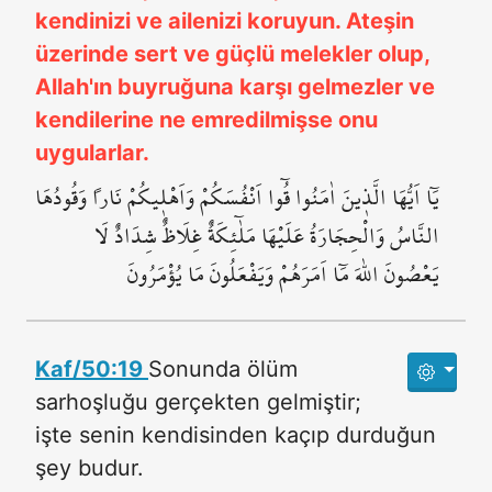
kendinizi ve ailenizi koruyun. Ateşin
üzerinde sert ve güçlü melekler olup,
Allah'ın buyruğuna karşı gelmezler ve
kendilerine ne emredilmişse onu
uygularlar.
يَٓا اَيُّهَا الَّذ۪ينَ اٰمَنُوا قُٓوا اَنْفُسَكُمْ وَاَهْل۪يكُمْ نَاراً وَقُودُهَا
النَّاسُ وَالْحِجَارَةُ عَلَيْهَا مَلٰٓئِكَةٌ غِلَاظٌ شِدَادٌ لَا
يَعْصُونَ اللّٰهَ مَٓا اَمَرَهُمْ وَيَفْعَلُونَ مَا يُؤْمَرُونَ
Kaf/50:19
Sonunda ölüm
sarhoşluğu gerçekten gelmiştir;
işte senin kendisinden kaçıp durduğun
şey budur.