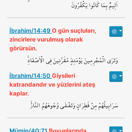
اَل۪يمٌ بِمَا كَانُوا يَكْفُرُونَ
İbrahim/14:49
O gün suçluları,
zincirlere vurulmuş olarak
görürsün.
وَتَرَى الْمُجْرِم۪ينَ يَوْمَئِذٍ مُقَرَّن۪ينَ فِي الْاَصْفَادِۚ
İbrahim/14:50
Giysileri
katrandandır ve yüzlerini ateş
kaplar.
سَرَاب۪يلُهُمْ مِنْ قَطِرَانٍ وَتَغْشٰى وُجُوهَهُمُ النَّارُۙ
Mümin/40:71
Boyunlarında