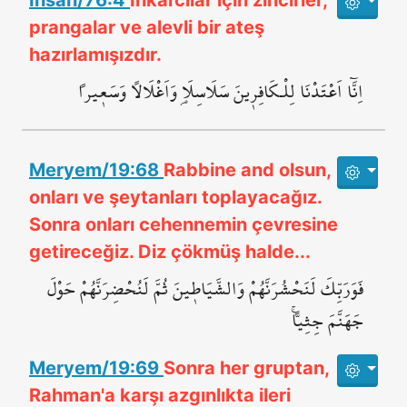
İnsan/76:4
İnkarcılar için zincirler,
prangalar ve alevli bir ateş
hazırlamışızdır.
اِنَّٓا اَعْتَدْنَا لِلْـكَافِر۪ينَ سَلَاسِلَا۬ وَاَغْلَالاً وَسَع۪يراً
Meryem/19:68
Rabbine and olsun,
onları ve şeytanları toplayacağız.
Sonra onları cehennemin çevresine
getireceğiz. Diz çökmüş halde...
فَوَرَبِّكَ لَنَحْشُرَنَّهُمْ وَالشَّيَاط۪ينَ ثُمَّ لَنُحْضِرَنَّهُمْ حَوْلَ
جَهَنَّمَ جِثِياًّۚ
Meryem/19:69
Sonra her gruptan,
Rahman'a karşı azgınlıkta ileri