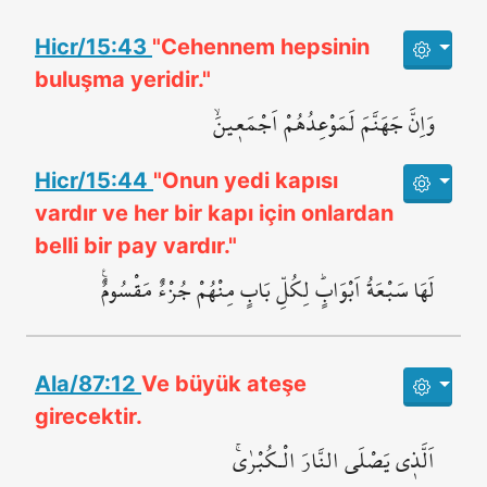
Hicr/15:43
"Cehennem hepsinin
buluşma yeridir."
وَاِنَّ جَهَنَّمَ لَمَوْعِدُهُمْ اَجْمَع۪ينَۙ
Hicr/15:44
"Onun yedi kapısı
vardır ve her bir kapı için onlardan
belli bir pay vardır."
لَهَا سَبْعَةُ اَبْوَابٍۜ لِكُلِّ بَابٍ مِنْهُمْ جُزْءٌ مَقْسُومٌ۟
Ala/87:12
Ve büyük ateşe
girecektir.
اَلَّذ۪ي يَصْلَى النَّارَ الْـكُبْرٰىۚ