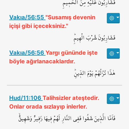
فَشَارِبُونَ عَلَيْهِ مِنَ الْحَم۪يمِۚ
Vakıa/56:55
"Susamış devenin
içişi gibi içeceksiniz."
فَشَارِبُونَ شُرْبَ الْه۪يمِۜ
Vakıa/56:56
Yargı gününde işte
böyle ağırlanacaklardır.
هٰذَا نُزُلُهُمْ يَوْمَ الدّ۪ينِۜ
Hud/11:106
Talihsizler ateştedir.
Onlar orada sızlayıp inlerler.
فَاَمَّا الَّذ۪ينَ شَقُوا فَفِي النَّارِ لَهُمْ ف۪يهَا زَف۪يرٌ وَشَه۪يقٌۙ