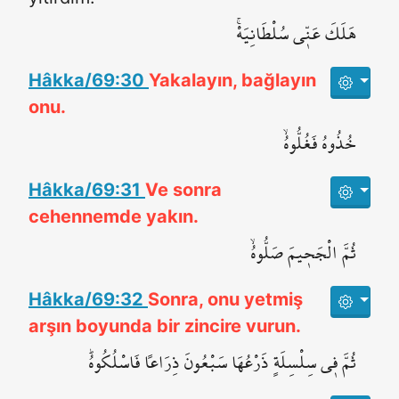
هَلَكَ عَنّ۪ي سُلْطَانِيَهْۚ
Hâkka/69:30
Yakalayın, bağlayın
onu.
خُذُوهُ فَغُلُّوهُۙ
Hâkka/69:31
Ve sonra
cehennemde yakın.
ثُمَّ الْجَح۪يمَ صَلُّوهُۙ
Hâkka/69:32
Sonra, onu yetmiş
arşın boyunda bir zincire vurun.
ثُمَّ ف۪ي سِلْسِلَةٍ ذَرْعُهَا سَبْعُونَ ذِرَاعاً فَاسْلُكُوهُۜ