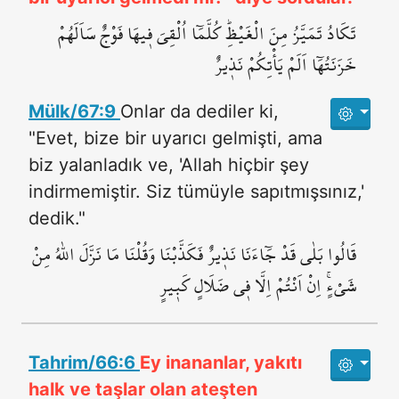
تَكَادُ تَمَيَّزُ مِنَ الْغَيْظِۜ كُلَّمَٓا اُلْقِيَ ف۪يهَا فَوْجٌ سَاَلَهُمْ
خَزَنَتُهَٓا اَلَمْ يَأْتِكُمْ نَذ۪يرٌ
Mülk/67:9
Onlar da dediler ki,
"Evet, bize bir uyarıcı gelmişti, ama
biz yalanladık ve, 'Allah hiçbir şey
indirmemiştir. Siz tümüyle sapıtmışsınız,'
dedik."
قَالُوا بَلٰى قَدْ جَٓاءَنَا نَذ۪يرٌ فَكَذَّبْنَا وَقُلْنَا مَا نَزَّلَ اللّٰهُ مِنْ
شَيْءٍۚ اِنْ اَنْتُمْ اِلَّا ف۪ي ضَلَالٍ كَب۪يرٍ
Tahrim/66:6
Ey inananlar, yakıtı
halk ve taşlar olan ateşten