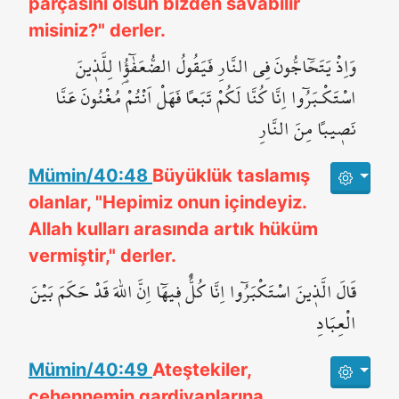
parçasını olsun bizden savabilir
misiniz?" derler.
وَاِذْ يَتَحَٓاجُّونَ فِي النَّارِ فَيَقُولُ الضُّعَفٰٓؤُ۬ا لِلَّذ۪ينَ
اسْتَكْـبَرُٓوا اِنَّا كُنَّا لَكُمْ تَبَعاً فَهَلْ اَنْتُمْ مُغْنُونَ عَنَّا
نَص۪يباً مِنَ النَّارِ
Mümin/40:48
Büyüklük taslamış
olanlar, "Hepimiz onun içindeyiz.
Allah kulları arasında artık hüküm
vermiştir," derler.
قَالَ الَّذ۪ينَ اسْتَكْبَرُٓوا اِنَّا كُلٌّ ف۪يهَٓا اِنَّ اللّٰهَ قَدْ حَكَمَ بَيْنَ
الْعِبَادِ
Mümin/40:49
Ateştekiler,
cehennemin gardiyanlarına,