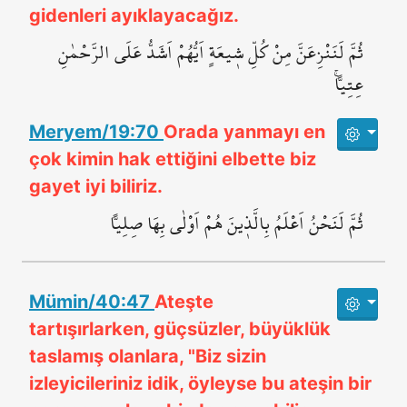
gidenleri ayıklayacağız.
ثُمَّ لَنَنْزِعَنَّ مِنْ كُلِّ ش۪يعَةٍ اَيُّهُمْ اَشَدُّ عَلَى الرَّحْمٰنِ
عِتِياًّۚ
Meryem/19:70
Orada yanmayı en
çok kimin hak ettiğini elbette biz
gayet iyi biliriz.
ثُمَّ لَنَحْنُ اَعْلَمُ بِالَّذ۪ينَ هُمْ اَوْلٰى بِهَا صِلِياًّ
Mümin/40:47
Ateşte
tartışırlarken, güçsüzler, büyüklük
taslamış olanlara, "Biz sizin
izleyicileriniz idik, öyleyse bu ateşin bir