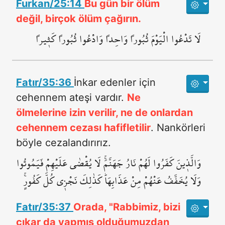
Furkan/25:14
Bu gün bir ölüm
değil, birçok ölüm çağırın.
لَا تَدْعُوا الْيَوْمَ ثُبُوراً وَاحِداً وَادْعُوا ثُبُوراً كَث۪يراً
Fatır/35:36
İnkar edenler için
cehennem ateşi vardır.
Ne
ölmelerine izin verilir, ne de onlardan
cehennem cezası hafifletilir
. Nankörleri
böyle cezalandırırız.
وَالَّذ۪ينَ كَفَرُوا لَهُمْ نَارُ جَهَنَّمَۚ لَا يُقْضٰى عَلَيْهِمْ فَيَمُوتُوا
وَلَا يُخَفَّفُ عَنْهُمْ مِنْ عَذَابِهَاۜ كَذٰلِكَ نَجْز۪ي كُلَّ كَفُورٍۚ
Fatır/35:37
Orada, "Rabbimiz, bizi
çıkar da yapmış olduğumuzdan