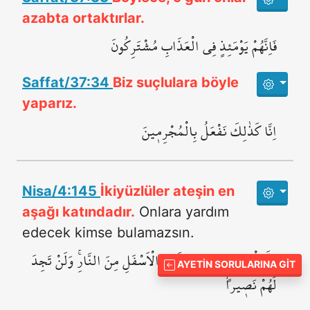
azabta ortaktırlar.
فَاِنَّهُمْ يَوْمَئِذٍ فِي الْعَذَابِ مُشْتَرِكُونَ
Saffat/37:34
Biz suçlulara böyle
yaparız.
اِنَّا كَذٰلِكَ نَفْعَلُ بِالْمُجْرِم۪ينَ
Nisa/4:145
İkiyüzlüler ateşin en
aşağı katındadır.
Onlara yardım
edecek kimse bulamazsın.
اِنَّ الْمُنَافِق۪ينَ فِي الدَّرْكِ الْاَسْفَلِ مِنَ النَّارِۚ وَلَنْ تَجِدَ
AYETIN SORULARINA GIT
لَهُمْ نَص۪يراًۙ