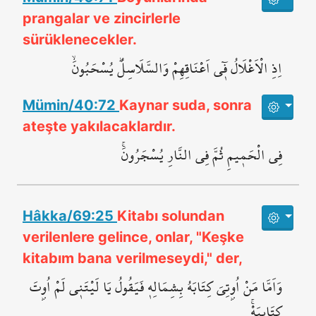
prangalar ve zincirlerle
sürüklenecekler.
اِذِ الْاَغْلَالُ ف۪ٓي اَعْنَاقِهِمْ وَالسَّلَاسِلُۜ يُسْحَبُونَۙ
Mümin/40:72
Kaynar suda, sonra
ateşte yakılacaklardır.
فِي الْحَم۪يمِ ثُمَّ فِي النَّارِ يُسْجَرُونَۚ
Hâkka/69:25
Kitabı solundan
verilenlere gelince, onlar, "Keşke
kitabım bana verilmeseydi," der,
وَاَمَّا مَنْ اُو۫تِيَ كِتَابَهُ بِشِمَالِه۪ فَيَقُولُ يَا لَيْتَن۪ي لَمْ اُو۫تَ
كِتَابِيَهْۚ