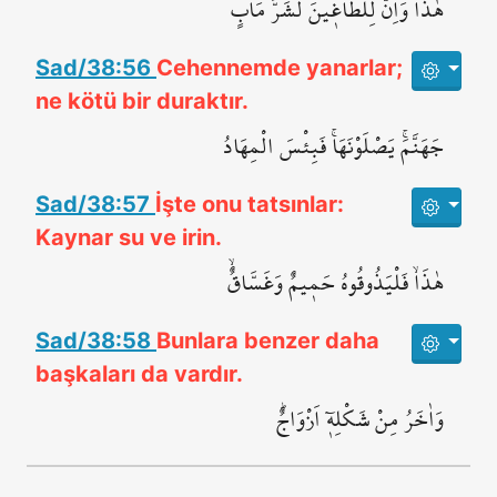
هٰذَاۜ وَاِنَّ لِلطَّاغ۪ينَ لَشَرَّ مَاٰبٍۙ
Sad/38:56
Cehennemde yanarlar;
ne kötü bir duraktır.
جَهَنَّمَۚ يَصْلَوْنَهَاۚ فَبِئْسَ الْمِهَادُ
Sad/38:57
İşte onu tatsınlar:
Kaynar su ve irin.
هٰذَاۙ فَلْيَذُوقُوهُ حَم۪يمٌ وَغَسَّاقٌۙ
Sad/38:58
Bunlara benzer daha
başkaları da vardır.
وَاٰخَرُ مِنْ شَكْلِه۪ٓ اَزْوَاجٌۜ