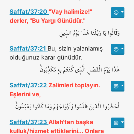
Saffat/37:20
"Vay halimize!"
derler, "Bu Yargı Günüdür."
وَقَالُوا يَا وَيْلَنَا هٰذَا يَوْمُ الدّ۪ينِ
Saffat/37:21
Bu, sizin yalanlamış
olduğunuz karar günüdür.
هٰذَا يَوْمُ الْفَصْلِ الَّذ۪ي كُنْتُمْ بِه۪ تُكَذِّبُونَ۟
Saffat/37:22
Zalimleri toplayın.
Eşlerini ve,
اُحْشُرُوا الَّذ۪ينَ ظَلَمُوا وَاَزْوَاجَهُمْ وَمَا كَانُوا يَعْبُدُونَۙ
Saffat/37:23
Allah'tan başka
kulluk/hizmet ettiklerini... Onlara