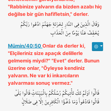
"Rabbinize yalvarın da bizden azabı hiç
değilse bir gün hafifletsin," derler.
وَقَالَ الَّذ۪ينَ فِي النَّارِ لِخَزَنَةِ جَهَنَّمَ ادْعُوا رَبَّكُمْ
يُخَفِّفْ عَنَّا يَوْماً مِنَ الْعَذَابِ
Mümin/40:50
Onlar da derler ki,
"Elçileriniz size apaçık delillerle
gelmemiş miydi?" "Evet" derler. Bunun
üzerine onlar, "Öyleyse kendiniz
yalvarın. Ne var ki inkarcıların
yalvarması sonuç vermez."
قَالُٓوا اَوَلَمْ تَكُ تَأْت۪يكُمْ رُسُلُكُمْ بِالْبَيِّنَاتِۜ قَالُوا بَلٰىۜ
قَالُوا فَادْعُواۚ وَمَا دُعٰٓـؤُا الْكَافِر۪ينَ اِلَّا ف۪ي ضَلَالٍ۟