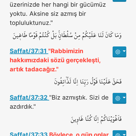
üzerinizde her hangi bir gücümüz
yoktu. Aksine siz azmış bir
topluluktunuz."
وَمَا كَانَ لَنَا عَلَيْكُمْ مِنْ سُلْطَانٍۚ بَلْ كُنْتُمْ قَوْماً طَاغ۪ينَ
Saffat/37:31
"Rabbimizin
hakkımızdaki sözü gerçekleşti,
artık tadacağız."
فَحَقَّ عَلَيْنَا قَوْلُ رَبِّنَاۗ اِنَّا لَذَٓائِقُونَ
Saffat/37:32
"Biz azmıştık. Sizi de
azdırdık."
فَاَغْوَيْنَا‌كُمْ اِنَّا كُنَّا غَاو۪ينَ
Saffat/37:33
Böylece, o gün onlar